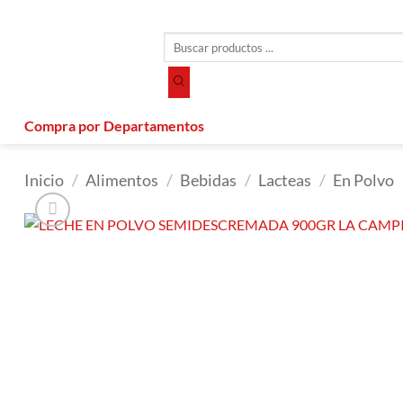
Saltar
al
Búsqueda
contenido
de
productos
Compra por Departamentos
Inicio
/
Alimentos
/
Bebidas
/
Lacteas
/
En Polvo