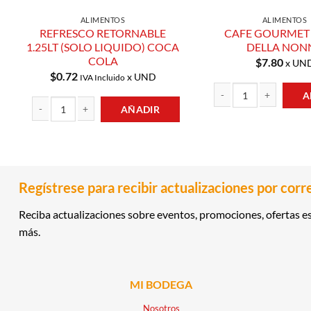
ALIMENTOS
ALIMENTOS
REFRESCO RETORNABLE
CAFE GOURMET
1.25LT (SOLO LIQUIDO) COCA
DELLA NON
COLA
$
7.80
x UN
$
0.72
x UND
IVA Incluido
A
AÑADIR
CAFE GOURMET 500GR D
REFRESCO RETORNABLE 1.25LT (SOLO LIQUIDO) COCA COLA canti
Regístrese para recibir actualizaciones por corr
Reciba actualizaciones sobre eventos, promociones, ofertas es
más.
MI BODEGA
Nosotros