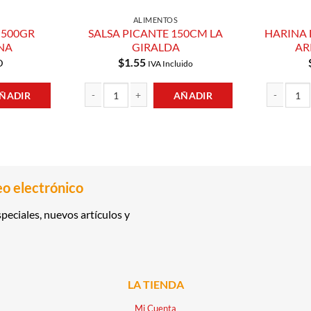
ALIMENTOS
 500GR
SALSA PICANTE 150CM LA
HARINA 
NA
GIRALDA
AR
$
1.55
D
IVA Incluido
ÑADIR
AÑADIR
ELLA NONNA cantidad
SALSA PICANTE 150CM LA GIRALDA cantidad
HARINA DE 
dad
eo electrónico
peciales, nuevos artículos y
LA TIENDA
Mi Cuenta