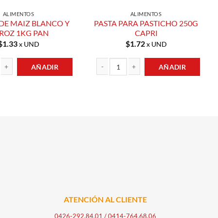
ALIMENTOS
ALIMENTOS
DE MAIZ BLANCO Y
PASTA PARA PASTICHO 250G
ROZ 1KG PAN
CAPRI
$
1.33
$
1.72
x UND
x UND
AÑADIR
AÑADIR
MAIZ BLANCO Y ARROZ 1KG PAN cantidad
PASTA PARA PASTICHO 250G CAPRI cantid
ATENCIÓN AL CLIENTE
0426-292.84.01
/
0414-764.68.06