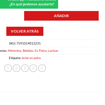
¿En qué podemos ayudarte?
AÑADIR
ADA 900GR LA CAMPIÑA cantidad
SKU:
7591014012231
orías:
Alimentos
,
Bebidas
,
En Polvo
,
Lacteas
Etiqueta:
leche en polvo