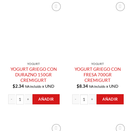
Añadir a
Añadir a
Lista de
Lista de
Compras
Compras
YOGURT
YOGURT
YOGURT GRIEGO CON
YOGURT GRIEGO CON
DURAZNO 150GR
FRESA 700GR
CREMIGURT
CREMIGURT
$
2.34
$
8.34
x UND
x UND
IVA Incluido
IVA Incluido
AÑADIR
AÑADIR
YOGURT GRIEGO CON DURAZNO 150GR CREMIGURT cantidad
YOGURT GRIEGO CON FRESA 700GR