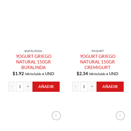
Añadir a
Añadir a
Lista de
Lista de
Compras
Compras
BUFALINDA
YOGURT
YOGURT GRIEGO
YOGURT GRIEGO
NATURAL 150GR
NATURAL 150GR
BUFALINDA
CREMIGURT
$
1.92
$
2.34
x UND
x UND
IVA Incluido
IVA Incluido
AÑADIR
AÑADIR
YOGURT GRIEGO NATURAL 150GR BUFALINDA cantidad
YOGURT GRIEGO NATURAL 150GR C
Añadir a
Añadir a
Lista de
Lista de