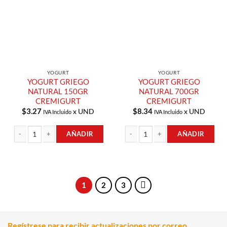
Compras
Compras
YOGURT
YOGURT
YOGURT GRIEGO
YOGURT GRIEGO
NATURAL 150GR
NATURAL 700GR
CREMIGURT
CREMIGURT
$
3.27
$
8.34
x UND
x UND
IVA Incluido
IVA Incluido
AÑADIR
AÑADIR
YOGURT GRIEGO NATURAL 150GR CREMIGURT cantidad
YOGURT GRIEGO NATURAL 700GR C
1
2
3
Regístrese para recibir actualizaciones por correo