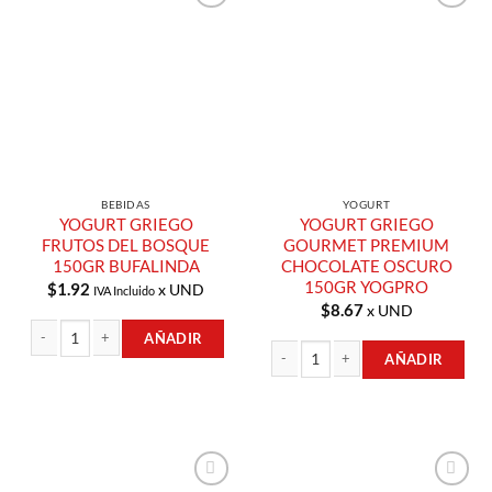
Añadir a
Añadir a
Lista de
Lista de
Compras
Compras
BEBIDAS
YOGURT
YOGURT GRIEGO
YOGURT GRIEGO
FRUTOS DEL BOSQUE
GOURMET PREMIUM
150GR BUFALINDA
CHOCOLATE OSCURO
150GR YOGPRO
$
1.92
x UND
IVA Incluido
$
8.67
x UND
AÑADIR
AÑADIR
YOGURT GRIEGO FRUTOS DEL BOSQUE 150GR BUFALINDA cantidad
YOGURT GRIEGO GOURMET PREMIU