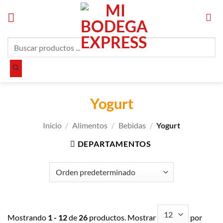
Saltar
al
contenido
Búsqueda
de
productos
Yogurt
Inicio
/
Alimentos
/
Bebidas
/
Yogurt
DEPARTAMENTOS
Mostrando
1 - 12
de
26
productos. Mostrar
por