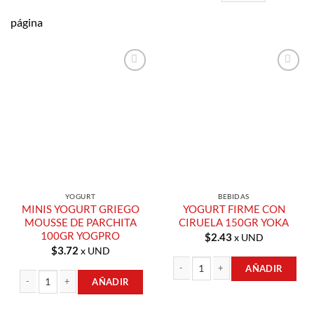
página
Añadir a
Añadir a
Lista de
Lista de
Compras
Compras
YOGURT
BEBIDAS
MINIS YOGURT GRIEGO
YOGURT FIRME CON
MOUSSE DE PARCHITA
CIRUELA 150GR YOKA
100GR YOGPRO
$
2.43
x UND
$
3.72
x UND
AÑADIR
AÑADIR
YOGURT FIRME CON CIRUELA 150GR
MINIS YOGURT GRIEGO MOUSSE DE PARCHITA 100GR YOGPRO cantidad