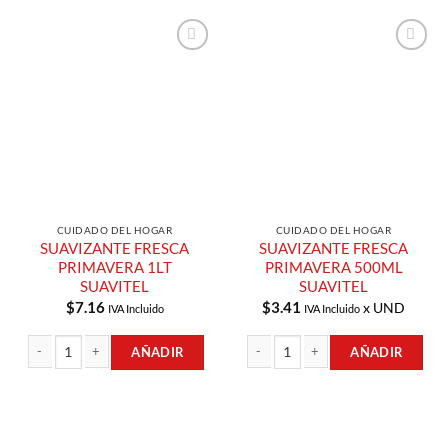
Añadir a
Añadir a
Lista de
Lista de
Compras
Compras
CUIDADO DEL HOGAR
CUIDADO DEL HOGAR
SUAVIZANTE FRESCA
SUAVIZANTE FRESCA
PRIMAVERA 1LT
PRIMAVERA 500ML
SUAVITEL
SUAVITEL
$
7.16
$
3.41
x UND
IVA Incluido
IVA Incluido
AÑADIR
AÑADIR
SUAVIZANTE FRESCA PRIMAVERA 1LT SUAVITEL cantidad
SUAVIZANTE FRESCA PRIMAVERA 50