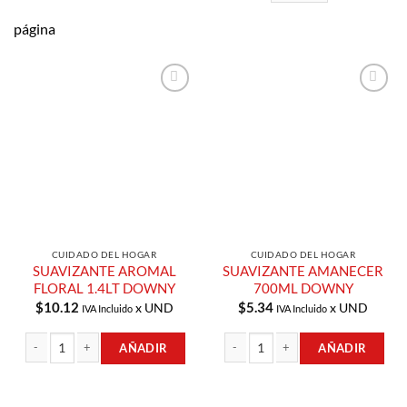
página
Añadir a
Añadir a
Lista de
Lista de
Compras
Compras
CUIDADO DEL HOGAR
CUIDADO DEL HOGAR
SUAVIZANTE AROMAL
SUAVIZANTE AMANECER
FLORAL 1.4LT DOWNY
700ML DOWNY
$
10.12
$
5.34
x UND
x UND
IVA Incluido
IVA Incluido
AÑADIR
AÑADIR
SUAVIZANTE AROMAL FLORAL 1.4LT DOWNY cantidad
SUAVIZANTE AMANECER 700ML DO