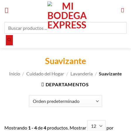
Saltar
al
contenido
Búsqueda
de
productos
Suavizante
Inicio
/
Cuidado del Hogar
/
Lavanderia
/
Suavizante
DEPARTAMENTOS
Mostrando
1 - 4
de
4
productos. Mostrar
por