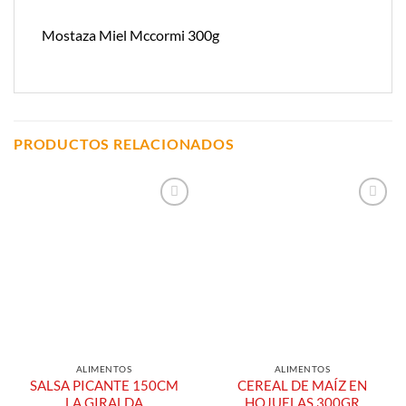
Mostaza Miel Mccormi 300g
PRODUCTOS RELACIONADOS
Añadir a
Añadir a
Lista de
Lista de
Compras
Compras
ALIMENTOS
ALIMENTOS
SALSA PICANTE 150CM
CEREAL DE MAÍZ EN
LA GIRALDA
HOJUELAS 300GR