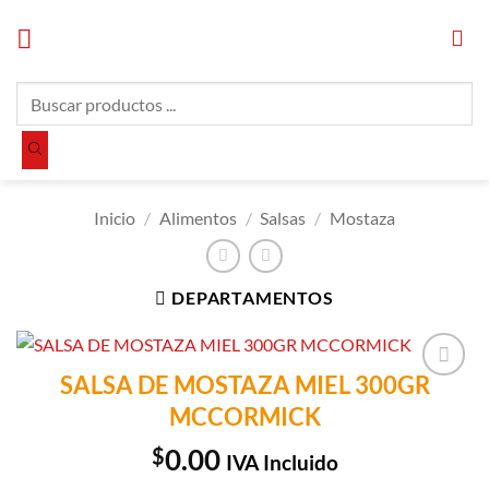
Saltar
al
contenido
Búsqueda
de
productos
Inicio
/
Alimentos
/
Salsas
/
Mostaza
DEPARTAMENTOS
SALSA DE MOSTAZA MIEL 300GR
Añadir a
MCCORMICK
Lista de
Compras
$
0.00
IVA Incluido