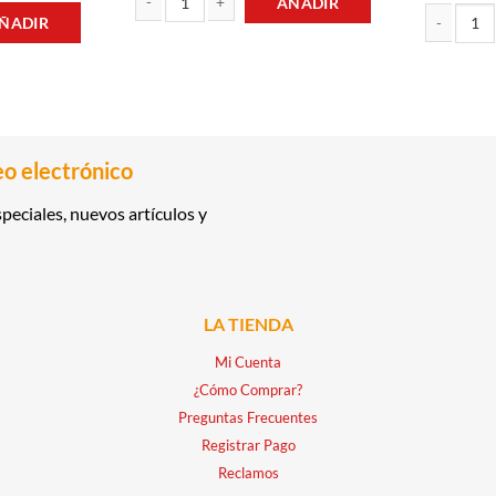
AÑADIR
ÑADIR
REFRESCO 1LT COCA COLA cantidad
5GR HEINZ cantidad
SARDINAS E
eo electrónico
peciales, nuevos artículos y
LA TIENDA
Mi Cuenta
¿Cómo Comprar?
Preguntas Frecuentes
Registrar Pago
Reclamos