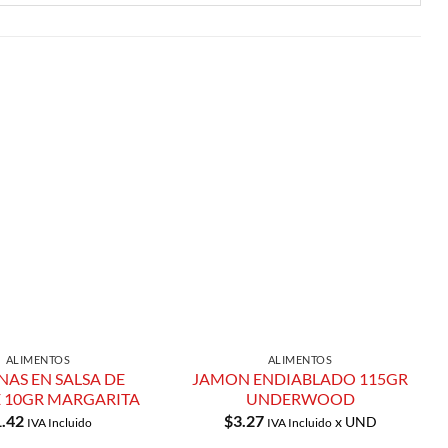
Añadir a
Añadir a
Lista de
Lista de
Compras
Compras
ALIMENTOS
ALIMENTOS
NAS EN SALSA DE
JAMON ENDIABLADO 115GR
 10GR MARGARITA
UNDERWOOD
1.42
$
3.27
x UND
IVA Incluido
IVA Incluido