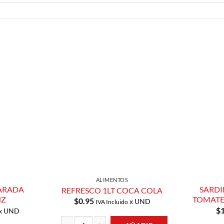
Añadir a
Añadir a
Lista de
Lista de
Compras
Compras
ALIMENTOS
ARADA
SARDI
REFRESCO 1LT COCA COLA
NZ
TOMATE
$
0.95
x UND
IVA Incluido
$
x UND