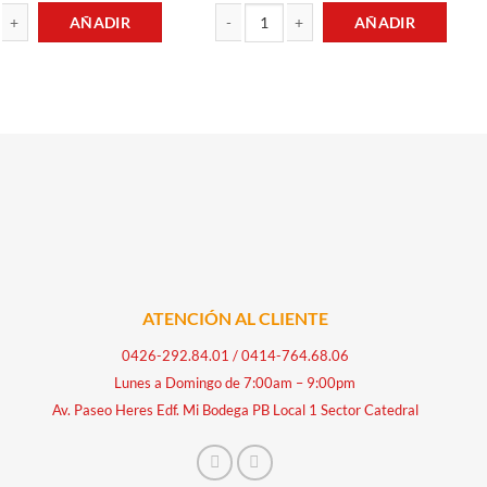
AÑADIR
AÑADIR
N SALSA DE TOMATE 10GR MARGARITA cantidad
JAMON ENDIABLADO 115GR UNDERWOOD
ATENCIÓN AL CLIENTE
0426-292.84.01
/
0414-764.68.06
Lunes a Domingo de 7:00am – 9:00pm
Av. Paseo Heres Edf. Mi Bodega PB Local 1 Sector Catedral