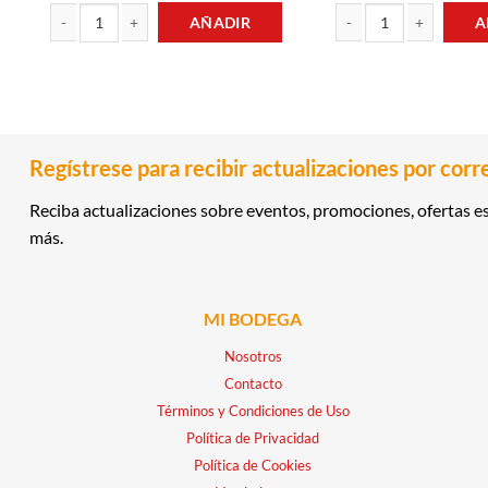
AÑADIR
A
HARINA DE MAIZ BLANCO Y ARROZ 1KG PAN cantidad
MOSTAZA PREPARADA 19
Regístrese para recibir actualizaciones por corr
Reciba actualizaciones sobre eventos, promociones, ofertas es
más.
MI BODEGA
Nosotros
Contacto
Términos y Condiciones de Uso
Política de Privacidad
Política de Cookies