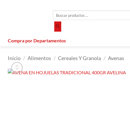
Saltar
al
Búsqueda
contenido
de
productos
Compra por Departamentos
Inicio
/
Alimentos
/
Cereales Y Granola
/
Avenas