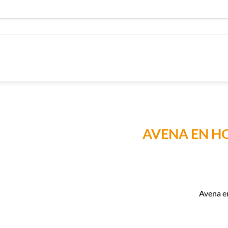
AVENA EN H
Añadir a
Lista de
Compras
Avena en