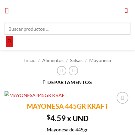
Saltar
al
contenido
Búsqueda
de
productos
Inicio
/
Alimentos
/
Salsas
/
Mayonesa
DEPARTAMENTOS
MAYONESA 445GR KRAFT
Añadir a
Lista de
$
4.59
x UND
Compras
Mayonesa de 445gr