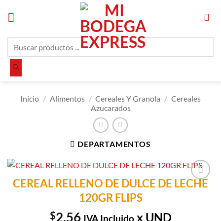
Saltar
al
contenido
Búsqueda
de
productos
Inicio
/
Alimentos
/
Cereales Y Granola
/
Cereales
Azucarados
DEPARTAMENTOS
CEREAL RELLENO DE DULCE DE LECHE
Añadir a
120GR FLIPS
Lista de
Compras
$
2.56
x UND
IVA Incluido