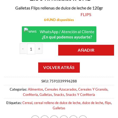
Galletas Flips rellenas de dulce de leche de 120gr
FLIPS
64UND disponibles
WhatsApp / Atención al Cliente
¿En qué podemos ayudarte?
AÑADIR
CEREAL RELLENO DE DULCE DE LECHE 120GR FLIPS cantidad
SKU:
7591039996288
Categorías:
Alimentos
,
Cereales Azucarados
,
Cereales Y Granola
,
Confitería
,
Galletas
,
Snacks
,
Snacks Y Confitería
Etiquetas:
Cereal
,
cereal relleno de dulce de leche
,
dulce de leche
,
flips
,
Galletas