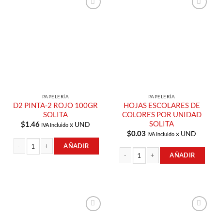
Añadir a
Añadir a
Lista de
Lista de
Compras
Compras
PAPELERÍA
PAPELERÍA
D2 PINTA-2 ROJO 100GR
HOJAS ESCOLARES DE
SOLITA
COLORES POR UNIDAD
SOLITA
$
1.46
x UND
IVA Incluido
$
0.03
x UND
IVA Incluido
AÑADIR
AÑADIR
D2 PINTA-2 ROJO 100GR SOLITA cantidad
HOJAS ESCOLARES DE COLORES POR