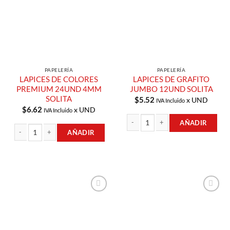
PAPELERÍA
PAPELERÍA
LAPICES DE COLORES
LAPICES DE GRAFITO
PREMIUM 24UND 4MM
JUMBO 12UND SOLITA
SOLITA
$
5.52
x UND
IVA Incluido
$
6.62
x UND
IVA Incluido
AÑADIR
AÑADIR
LAPICES DE GRAFITO JUMBO 12UND 
LAPICES DE COLORES PREMIUM 24UND 4MM SOLITA cantidad
Añadir a
Añadir a
Lista de
Lista de
Compras
Compras