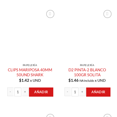
Añadir a
Añadir a
Lista de
Lista de
Compras
Compras
PAPELERÍA
PAPELERÍA
CLIPS MARIPOSA 40MM
D2 PINTA-2 BLANCO
50UND SHARK
100GR SOLITA
$
1.42
$
1.46
x UND
x UND
IVA Incluido
AÑADIR
AÑADIR
CLIPS MARIPOSA 40MM 50UND SHARK cantidad
D2 PINTA-2 BLANCO 100GR SOLITA c