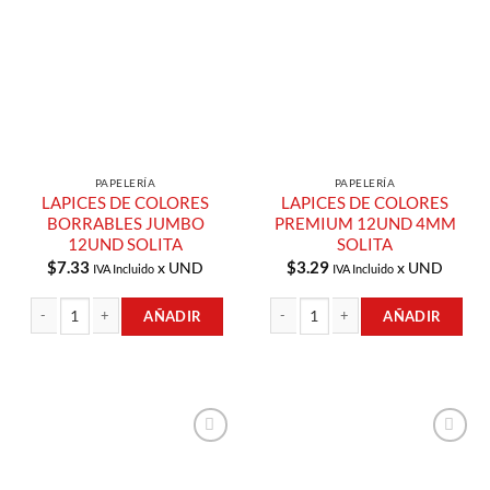
Añadir a
Añadir a
Lista de
Lista de
Compras
Compras
PAPELERÍA
PAPELERÍA
LAPICES DE COLORES
LAPICES DE COLORES
BORRABLES JUMBO
PREMIUM 12UND 4MM
12UND SOLITA
SOLITA
$
7.33
$
3.29
x UND
x UND
IVA Incluido
IVA Incluido
AÑADIR
AÑADIR
LAPICES DE COLORES BORRABLES JUMBO 12UND SOLITA cantidad
LAPICES DE COLORES PREMIUM 12U
Añadir a
Añadir a
Lista de
Lista de
Compras
Compras