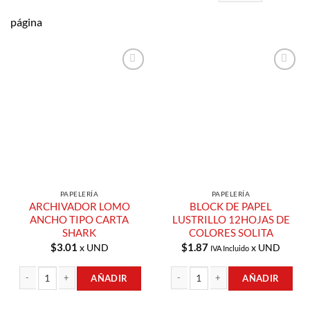
página
Añadir a
Añadir a
Lista de
Lista de
Compras
Compras
PAPELERÍA
PAPELERÍA
ARCHIVADOR LOMO
BLOCK DE PAPEL
ANCHO TIPO CARTA
LUSTRILLO 12HOJAS DE
SHARK
COLORES SOLITA
$
3.01
$
1.87
x UND
x UND
IVA Incluido
AÑADIR
AÑADIR
ARCHIVADOR LOMO ANCHO TIPO CARTA SHARK cantidad
BLOCK DE PAPEL LUSTRILLO 12HOJA