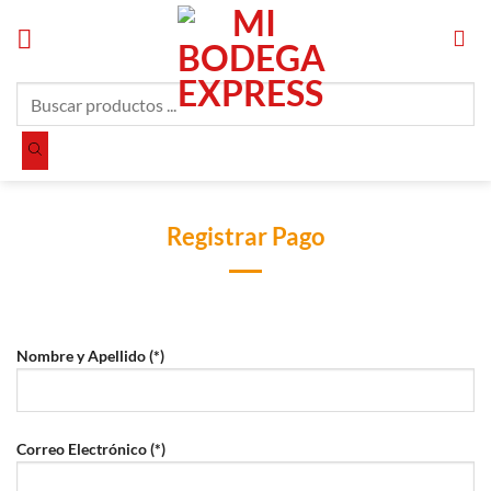
Saltar
al
contenido
Búsqueda
de
productos
Registrar Pago
Nombre y Apellido (*)
Correo Electrónico (*)