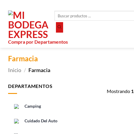
Saltar
al
Búsqueda
contenido
de
productos
Compra por Departamentos
Farmacia
Inicio
/
Farmacia
DEPARTAMENTOS
Mostrando
1
Camping
Cuidado Del Auto