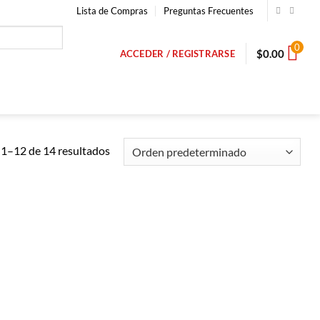
Lista de Compras
Preguntas Frecuentes
0
$
0.00
ACCEDER / REGISTRARSE
1–12 de 14 resultados
Añadir a
Añadir a
Lista de
Lista de
Compras
Compras