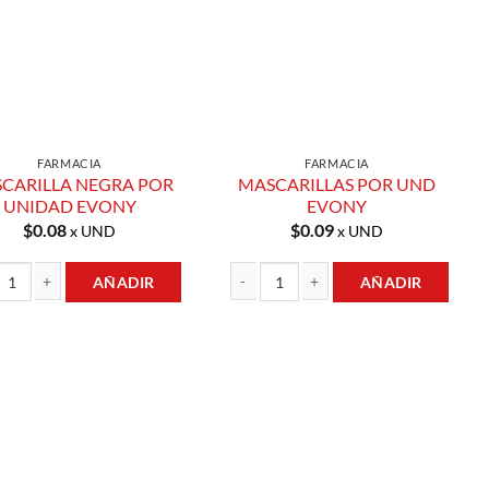
FARMACIA
FARMACIA
CARILLA NEGRA POR
MASCARILLAS POR UND
UNIDAD EVONY
EVONY
$
0.08
$
0.09
x UND
x UND
AÑADIR
AÑADIR
d
RILLA NEGRA POR UNIDAD EVONY cantidad
MASCARILLAS POR UND EVONY cantid
Añadir a
Añadir a
Lista de
Lista de
Compras
Compras