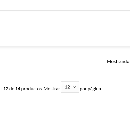
Mostrando 
 - 12
de
14
productos. Mostrar
por página
Añadir a
Añadir a
Lista de
Lista de
Compras
Compras