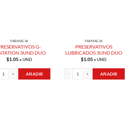
FARMACIA
FARMACIA
PRESERVATIVOS G-
PRESERVATIVOS
NTATION 3UND DUO
LUBRICADOS 3UND DUO
$
1.05
$
1.05
x UND
x UND
AÑADIR
AÑADIR
tidad
RVATIVOS G-SENTATION 3UND DUO cantidad
PRESERVATIVOS LUBRICADOS 3UND DU
Añadir a
Añadir a
Lista de
Lista de
Compras
Compras