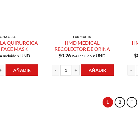
ARMACIA
FARMACIA
LA QUIRURGICA
HMD MEDICAL
HM
 FACE MASK
RECOLECTOR DE ORINA
$
0.26
$
x UND
x UND
A Incluido
IVA Incluido
AÑADIR
AÑADIR
QUIRURGICA x UND FACE MASK cantidad
HMD MEDICAL RECOLECTOR DE ORINA cantid
HMD R
1
2