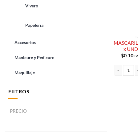
Vivero
Papelería
F
Accesorios
MASCARIL
x UND
$
0.10
IV
Manicure y Pedicure
Maquillaje
MASCARILLA 
FILTROS
PRECIO