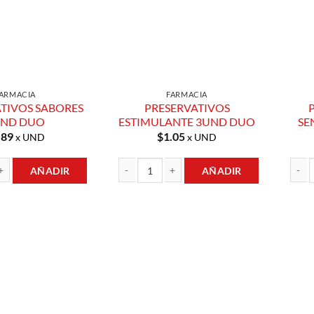
ARMACIA
FARMACIA
TIVOS SABORES
PRESERVATIVOS
UND DUO
ESTIMULANTE 3UND DUO
SE
.89
$
1.05
x UND
x UND
AÑADIR
AÑADIR
OS SABORES 3UND DUO cantidad
PRESERVATIVOS ESTIMULANTE 3UND DUO can
PRESE
Añadir a
Añadir a
Lista de
Lista de
Compras
Compras