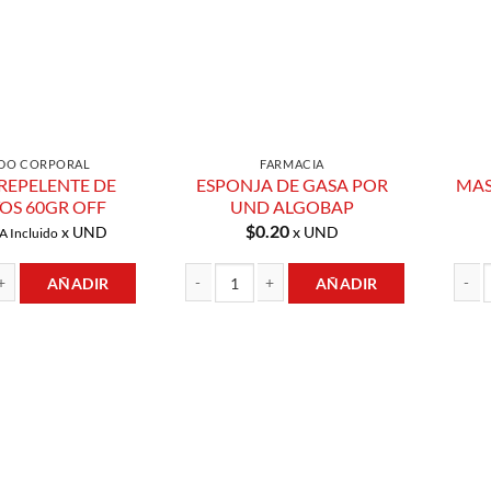
DO CORPORAL
FARMACIA
REPELENTE DE
ESPONJA DE GASA POR
MAS
OS 60GR OFF
UND ALGOBAP
$
0.20
x UND
x UND
A Incluido
AÑADIR
AÑADIR
ENTE DE INSECTOS 60GR OFF cantidad
ESPONJA DE GASA POR UND ALGOBAP cantida
MASCA
Añadir a
Añadir a
Lista de
Lista de
Compras
Compras