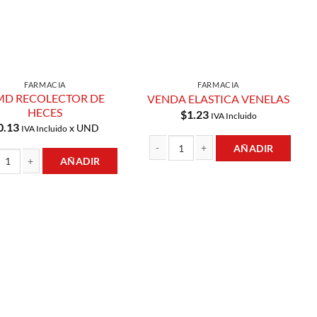
FARMACIA
FARMACIA
D RECOLECTOR DE
VENDA ELASTICA VENELAS
HECES
$
1.23
IVA Incluido
0.13
x UND
IVA Incluido
AÑADIR
AÑADIR
VENDA ELASTICA VENELAS cantidad
ad
ECOLECTOR DE HECES cantidad