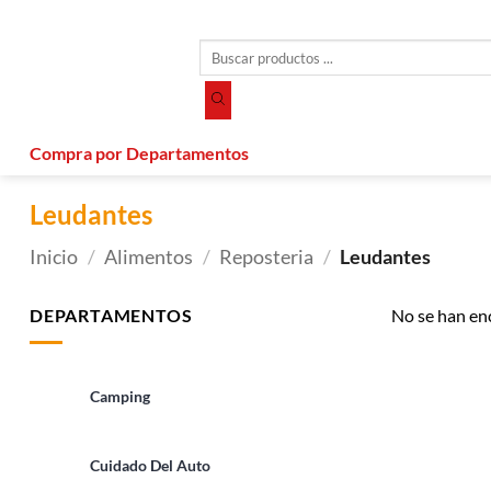
Saltar
al
Búsqueda
contenido
de
productos
Compra por Departamentos
Leudantes
Inicio
/
Alimentos
/
Reposteria
/
Leudantes
DEPARTAMENTOS
No se han en
Camping
Cuidado Del Auto