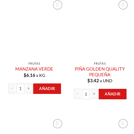
Añadir a
Añadir a
Lista de
Lista de
Compras
Compras
FRUTAS
FRUTAS
PIÑA GOLDEN QUALITY
MANZANA VERDE
PEQUEÑA
$
6.16
x KG
$
3.42
x UND
AÑADIR
AÑADIR
MANZANA VERDE cantidad
PIÑA GOLDEN QUALITY PEQUEÑA c
Añadir a
Añadir a