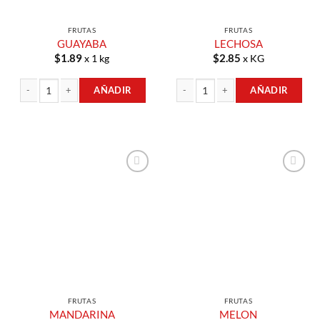
FRUTAS
FRUTAS
GUAYABA
LECHOSA
$
1.89
$
2.85
x 1 kg
x KG
AÑADIR
AÑADIR
GUAYABA cantidad
LECHOSA cantidad
Añadir a
Añadir a
Lista de
Lista de
Compras
Compras
FRUTAS
FRUTAS
MANDARINA
MELON