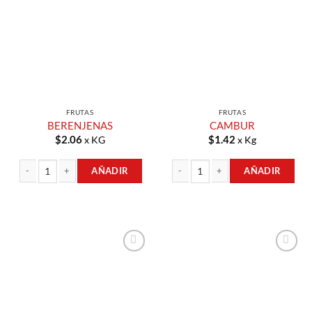
Lista de
Lista de
Compras
Compras
FRUTAS
FRUTAS
BERENJENAS
CAMBUR
$
2.06
$
1.42
x KG
x Kg
AÑADIR
AÑADIR
BERENJENAS cantidad
CAMBUR cantidad
Añadir a
Añadir a
Lista de
Lista de
Compras
Compras