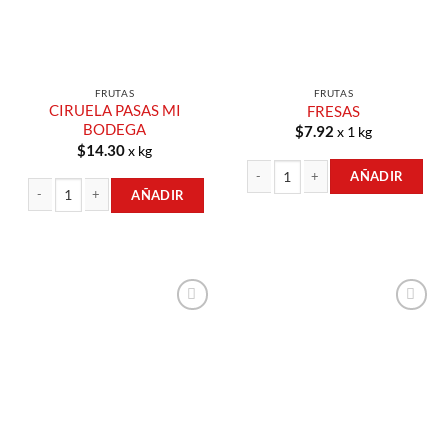
FRUTAS
FRUTAS
CIRUELA PASAS MI
FRESAS
BODEGA
$
7.92
x 1 kg
$
14.30
x kg
AÑADIR
AÑADIR
FRESAS cantidad
CIRUELA PASAS MI BODEGA cantidad
Añadir a
Añadir a
Lista de
Lista de
Compras
Compras