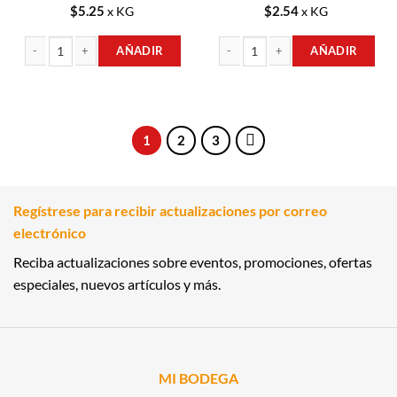
$
5.25
$
2.54
x KG
x KG
AÑADIR
AÑADIR
MANDARINA cantidad
MELON cantidad
1
2
3
Regístrese para recibir actualizaciones por correo
electrónico
Reciba actualizaciones sobre eventos, promociones, ofertas
especiales, nuevos artículos y más.
MI BODEGA