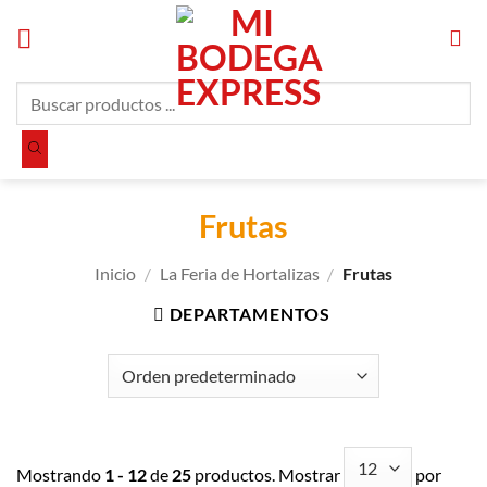
Saltar
al
contenido
Búsqueda
de
productos
Frutas
Inicio
/
La Feria de Hortalizas
/
Frutas
DEPARTAMENTOS
Mostrando
1 - 12
de
25
productos. Mostrar
por