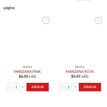
página
Añadir a
Añadir a
Lista de
Lista de
Compras
Compras
FRUTAS
FRUTAS
MANZANA PINK
MANZANA ROJA
$
6.50
$
5.47
x KG
x KG
AÑADIR
AÑADIR
MANZANA PINK cantidad
MANZANA ROJA cantidad