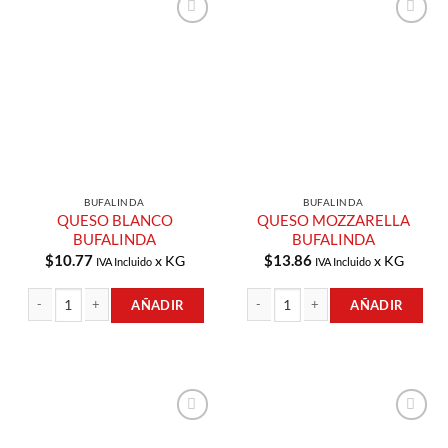
Añadir a
Añadir a
Lista de
Lista de
Compras
Compras
BUFALINDA
BUFALINDA
QUESO BLANCO
QUESO MOZZARELLA
BUFALINDA
BUFALINDA
$
10.77
$
13.86
x KG
x KG
IVA Incluido
IVA Incluido
AÑADIR
AÑADIR
QUESO BLANCO BUFALINDA cantidad
QUESO MOZZARELLA BUFALINDA ca
Añadir a
Añadir a