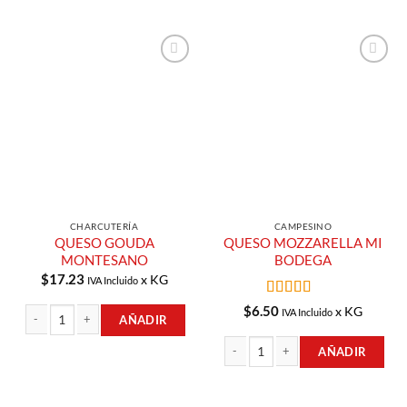
Añadir a
Añadir a
Lista de
Lista de
Compras
Compras
CHARCUTERÍA
CAMPESINO
QUESO GOUDA
QUESO MOZZARELLA MI
MONTESANO
BODEGA
$
17.23
x KG
IVA Incluido
Valorado
$
6.50
x KG
IVA Incluido
AÑADIR
con
5
de 5
QUESO GOUDA MONTESANO cantidad
AÑADIR
QUESO MOZZARELLA MI BODEGA ca