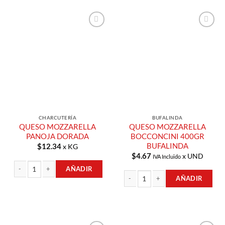
Añadir a
Añadir a
Lista de
Lista de
Compras
Compras
CHARCUTERÍA
BUFALINDA
QUESO MOZZARELLA
QUESO MOZZARELLA
PANOJA DORADA
BOCCONCINI 400GR
BUFALINDA
$
12.34
x KG
$
4.67
x UND
IVA Incluido
AÑADIR
AÑADIR
QUESO MOZZARELLA PANOJA DORADA cantidad
QUESO MOZZARELLA BOCCONCINI 4