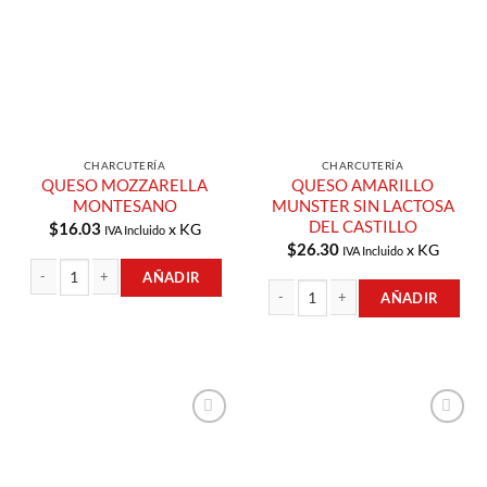
Lista de
Lista de
Compras
Compras
CHARCUTERÍA
CHARCUTERÍA
QUESO MOZZARELLA
QUESO AMARILLO
MONTESANO
MUNSTER SIN LACTOSA
DEL CASTILLO
$
16.03
x KG
IVA Incluido
$
26.30
x KG
IVA Incluido
AÑADIR
AÑADIR
QUESO MOZZARELLA MONTESANO cantidad
QUESO AMARILLO MUNSTER SIN LAC
Añadir a
Añadir a
Lista de
Lista de
Compras
Compras