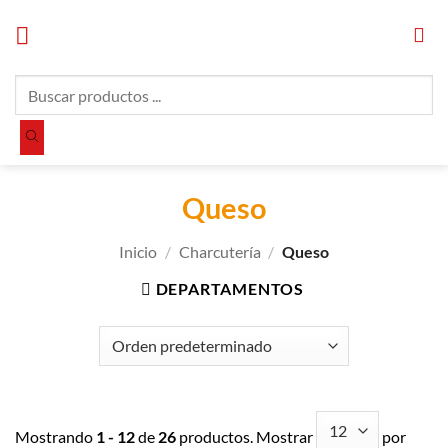
Saltar
al
contenido
Búsqueda
de
productos
Queso
Inicio
/
Charcutería
/
Queso
DEPARTAMENTOS
Mostrando
1 - 12
de
26
productos. Mostrar
por