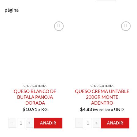
página
Añadir a
Añadir a
Lista de
Lista de
Compras
Compras
CHARCUTERÍA
CHARCUTERÍA
QUESO BLANCO DE
QUESO CREMA UNTABLE
BUFALA PANOJA
200GR MONTE
DORADA
ADENTRO
$
10.91
$
4.83
x KG
x UND
IVA Incluido
AÑADIR
AÑADIR
QUESO BLANCO DE BUFALA PANOJA DORADA cantidad
QUESO CREMA UNTABLE 200GR MON