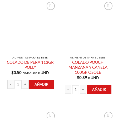
Añadir a
Añadir a
Lista de
Lista de
Compras
Compras
ALIMENTOS PARA EL BEBÉ
ALIMENTOS PARA EL BEBÉ
COLADO DE PERA 113GR
COLADO POUCH
POLLY
MANZANA Y CANELA
100GR OSOLE
$
0.50
x UND
IVA Incluido
$
0.89
x UND
AÑADIR
AÑADIR
COLADO DE PERA 113GR POLLY cantidad
COLADO POUCH MANZANA Y CANELA