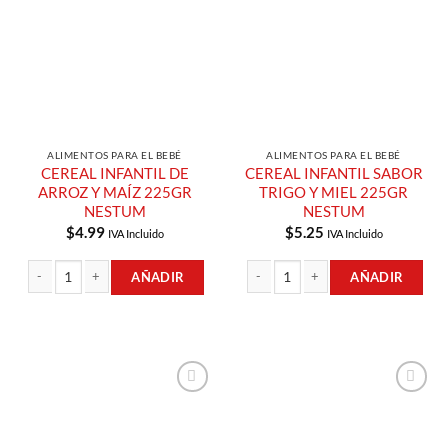
Lista de
Lista de
Compras
Compras
ALIMENTOS PARA EL BEBÉ
ALIMENTOS PARA EL BEBÉ
CEREAL INFANTIL DE
CEREAL INFANTIL SABOR
ARROZ Y MAÍZ 225GR
TRIGO Y MIEL 225GR
NESTUM
NESTUM
$
4.99
$
5.25
IVA Incluido
IVA Incluido
AÑADIR
AÑADIR
CEREAL INFANTIL DE ARROZ Y MAÍZ 225GR NESTUM cantidad
CEREAL INFANTIL SABOR TRIGO Y M
Añadir a
Añadir a
Lista de
Lista de
Compras
Compras