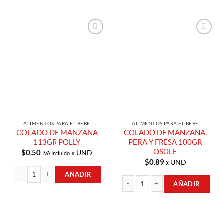
Añadir a
Añadir a
Lista de
Lista de
Compras
Compras
ALIMENTOS PARA EL BEBÉ
ALIMENTOS PARA EL BEBÉ
COLADO DE MANZANA
COLADO DE MANZANA,
113GR POLLY
PERA Y FRESA 100GR
OSOLE
$
0.50
x UND
IVA Incluido
$
0.89
x UND
AÑADIR
AÑADIR
COLADO DE MANZANA 113GR POLLY cantidad
COLADO DE MANZANA, PERA Y FRES