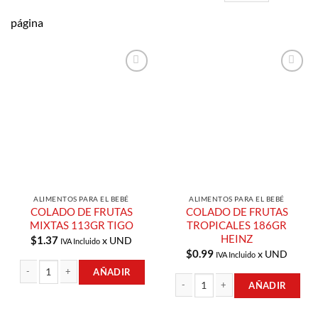
página
Añadir a
Añadir a
Lista de
Lista de
Compras
Compras
ALIMENTOS PARA EL BEBÉ
ALIMENTOS PARA EL BEBÉ
COLADO DE FRUTAS
COLADO DE FRUTAS
MIXTAS 113GR TIGO
TROPICALES 186GR
HEINZ
$
1.37
x UND
IVA Incluido
$
0.99
x UND
IVA Incluido
AÑADIR
AÑADIR
COLADO DE FRUTAS MIXTAS 113GR TIGO cantidad
COLADO DE FRUTAS TROPICALES 18