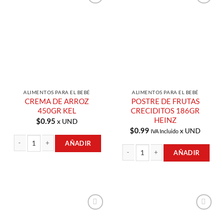
Añadir a
Añadir a
Lista de
Lista de
Compras
Compras
ALIMENTOS PARA EL BEBÉ
ALIMENTOS PARA EL BEBÉ
CREMA DE ARROZ
POSTRE DE FRUTAS
450GR KEL
CRECIDITOS 186GR
HEINZ
$
0.95
x UND
$
0.99
x UND
IVA Incluido
AÑADIR
AÑADIR
CREMA DE ARROZ 450GR KEL cantidad
POSTRE DE FRUTAS CRECIDITOS 186
Añadir a
Añadir a