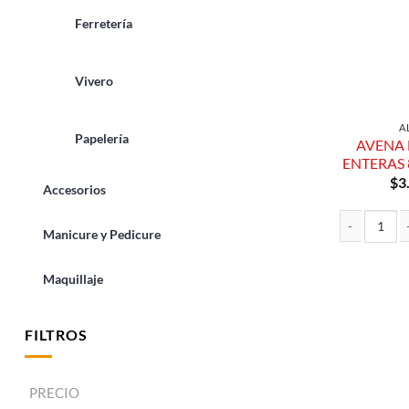
Ferretería
Vivero
A
Papelería
AVENA 
ENTERAS 
$
3
Accesorios
Manicure y Pedicure
AVENA EN HO
Maquillaje
FILTROS
PRECIO