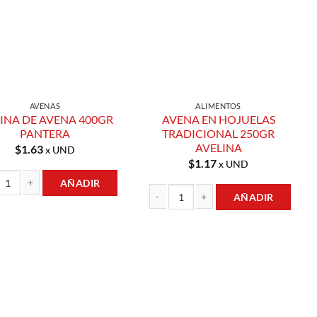
AVENAS
ALIMENTOS
INA DE AVENA 400GR
AVENA EN HOJUELAS
PANTERA
TRADICIONAL 250GR
AVELINA
$
1.63
x UND
$
1.17
x UND
AÑADIR
AÑADIR
dad
A DE AVENA 400GR PANTERA cantidad
AVENA EN HOJUELAS TRADICIONAL 250
Añadir a
Añadir a
Lista de
Lista de
Compras
Compras