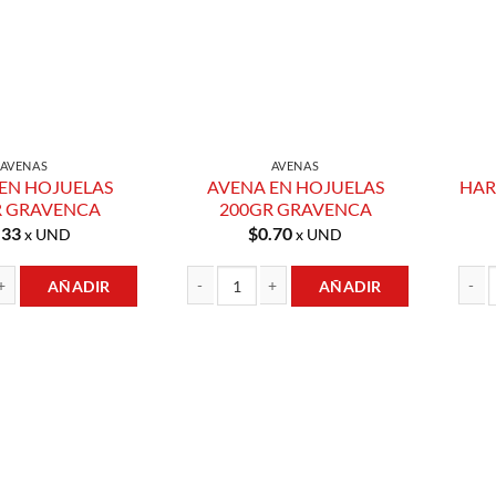
AVENAS
AVENAS
EN HOJUELAS
AVENA EN HOJUELAS
HAR
R GRAVENCA
200GR GRAVENCA
.33
$
0.70
x UND
x UND
AÑADIR
AÑADIR
JUELAS 200GR GRAVENCA cantidad
AVENA EN HOJUELAS 200GR GRAVENCA canti
HARIN
Añadir a
Añadir a
Lista de
Lista de
Compras
Compras