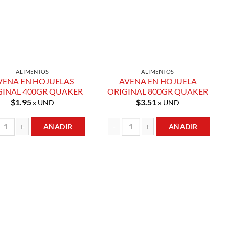
ALIMENTOS
ALIMENTOS
VENA EN HOJUELAS
AVENA EN HOJUELA
GINAL 400GR QUAKER
ORIGINAL 800GR QUAKER
$
1.95
$
3.51
x UND
x UND
AÑADIR
AÑADIR
d
 EN HOJUELAS ORIGINAL 400GR QUAKER cantidad
AVENA EN HOJUELA ORIGINAL 800GR Q