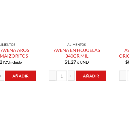
LIMENTOS
ALIMENTOS
 AVENA AROS
AVENA EN HOJUELAS
A
 MAIZORITOS
340GR MIL
ORI
2
$
1.27
$
x UND
IVA Incluido
AÑADIR
AÑADIR
A AROS 200GR MAIZORITOS cantidad
AVENA EN HOJUELAS 340GR MIL cantidad
AVENA
Añadir a
Añadir a
Lista de
Lista de
Compras
Compras