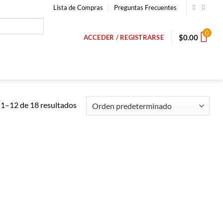
Lista de Compras
Preguntas Frecuentes
0
$
0.00
ACCEDER / REGISTRARSE
1–12 de 18 resultados
Añadir a
Añadir a
Lista de
Lista de
Compras
Compras