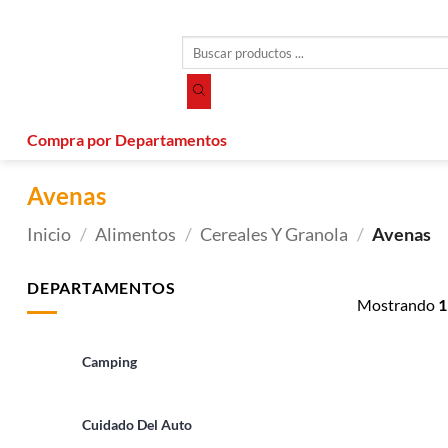
Saltar
al
Búsqueda
contenido
de
productos
Compra por Departamentos
Avenas
Inicio
/
Alimentos
/
Cereales Y Granola
/
Avenas
DEPARTAMENTOS
Mostrando
1
Camping
Cuidado Del Auto