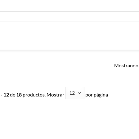
Mostrando 
 - 12
de
18
productos. Mostrar
por página
Añadir a
Añadir a
Lista de
Lista de
Compras
Compras