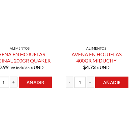
ALIMENTOS
ALIMENTOS
VENA EN HOJUELAS
AVENA EN HOJUELAS
GINAL 200GR QUAKER
400GR MIDUCHY
0.99
$
4.73
x UND
x UND
IVA Incluido
AÑADIR
AÑADIR
 EN HOJUELAS ORIGINAL 200GR QUAKER cantidad
AVENA EN HOJUELAS 400GR MIDUCHY 
Añadir a
Añadir a
Lista de
Lista de
Compras
Compras