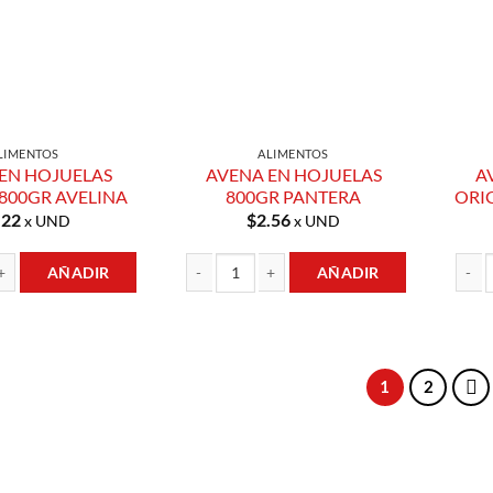
LIMENTOS
ALIMENTOS
EN HOJUELAS
AVENA EN HOJUELAS
A
800GR AVELINA
800GR PANTERA
ORI
.22
$
2.56
x UND
x UND
AÑADIR
AÑADIR
JUELAS ENTERAS 800GR AVELINA cantidad
AVENA EN HOJUELAS 800GR PANTERA cantida
AVENA
1
2