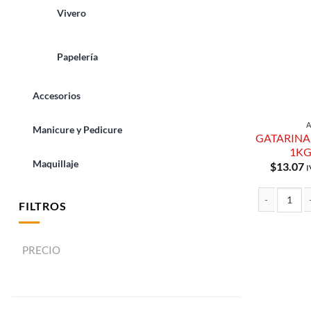
Vivero
Papelería
Accesorios
Manicure y Pedicure
GATARINA
1KG
Maquillaje
$
13.07
I
FILTROS
GATARINA SA
PRECIO