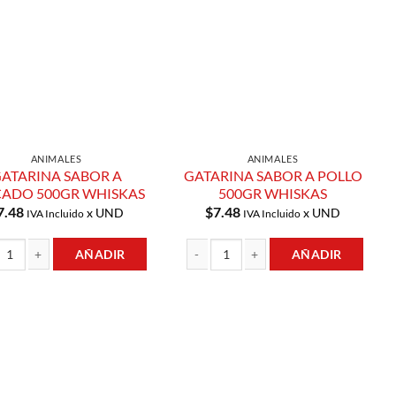
Lista de
Lista de
Compras
Compras
ANIMALES
ANIMALES
ATARINA SABOR A
GATARINA SABOR A POLLO
CADO 500GR WHISKAS
500GR WHISKAS
7.48
$
7.48
x UND
x UND
IVA Incluido
IVA Incluido
AÑADIR
AÑADIR
d
INA SABOR A PESCADO 500GR WHISKAS cantidad
GATARINA SABOR A POLLO 500GR WHIS