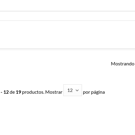
Mostrando 
 - 12
de
19
productos. Mostrar
por página
Añadir a
Añadir a
Lista de
Lista de
Compras
Compras