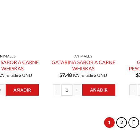
Lista de
Lista de
Compras
Compras
ANIMALES
ANIMALES
 SABOR A CARNE
GATARINA SABOR A CARNE
G
 WHISKAS
WHISKAS
PES
$
7.48
$
x UND
x UND
VA Incluido
IVA Incluido
AÑADIR
AÑADIR
BOR A CARNE 1KG WHISKAS cantidad
GATARINA SABOR A CARNE WHISKAS cantida
GATAR
1
2