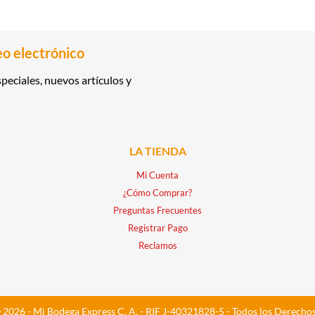
eo electrónico
peciales, nuevos artículos y
LA TIENDA
Mi Cuenta
¿Cómo Comprar?
Preguntas Frecuentes
Registrar Pago
Reclamos
 2026 - Mi Bodega Express C. A. - RIF J-40321828-5 - Todos los Derecho