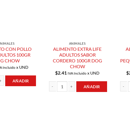
ANIMALES
ANIMALES
TO CON POLLO
ALIMENTO EXTRA LIFE
A
DULTOS 100GR
ADULTOS SABOR
G CHOW
CORDERO 100GR DOG
PEQ
CHOW
x UND
A Incluido
$
2.41
$
x UND
IVA Incluido
AÑADIR
AÑADIR
ON POLLO PARA ADULTOS 100GR DOG CHOW cantidad
ALIMENTO EXTRA LIFE ADULTOS SABOR COR
ALIME
Añadir a
Añadir a