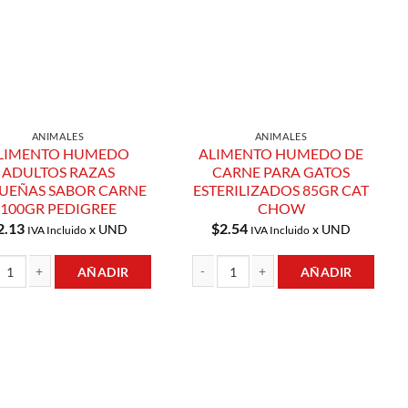
ANIMALES
ANIMALES
LIMENTO HUMEDO
ALIMENTO HUMEDO DE
ADULTOS RAZAS
CARNE PARA GATOS
UEÑAS SABOR CARNE
ESTERILIZADOS 85GR CAT
100GR PEDIGREE
CHOW
2.13
$
2.54
x UND
x UND
IVA Incluido
IVA Incluido
AÑADIR
AÑADIR
DERO 100GR DOG CHOW cantidad
NTO HUMEDO ADULTOS RAZAS PEQUEÑAS SABOR CARNE 100GR PEDIGRE
ALIMENTO HUMEDO DE CARNE PARA GA
Añadir a
Añadir a