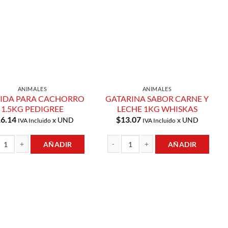
Lista de
Lista de
Compras
Compras
ANIMALES
ANIMALES
IDA PARA CACHORRO
GATARINA SABOR CARNE Y
1.5KG PEDIGREE
LECHE 1KG WHISKAS
6.14
$
13.07
x UND
x UND
IVA Incluido
IVA Incluido
AÑADIR
AÑADIR
idad
A PARA CACHORRO 1.5KG PEDIGREE cantidad
GATARINA SABOR CARNE Y LECHE 1KG 
Añadir a
Añadir a