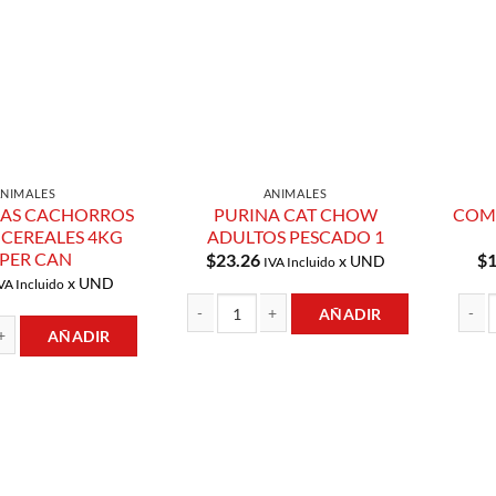
Lista de
Lista de
Compras
Compras
ANIMALES
ANIMALES
NAS CACHORROS
PURINA CAT CHOW
COM
 CEREALES 4KG
ADULTOS PESCADO 1
PER CAN
$
23.26
$
1
x UND
IVA Incluido
x UND
VA Incluido
AÑADIR
AÑADIR
PURINA CAT CHOW ADULTOS PESCADO 1 cant
COMID
CACHORROS CARNE Y CEREALES 4KG SUPER CAN cantidad
Añadir a
Añadir a