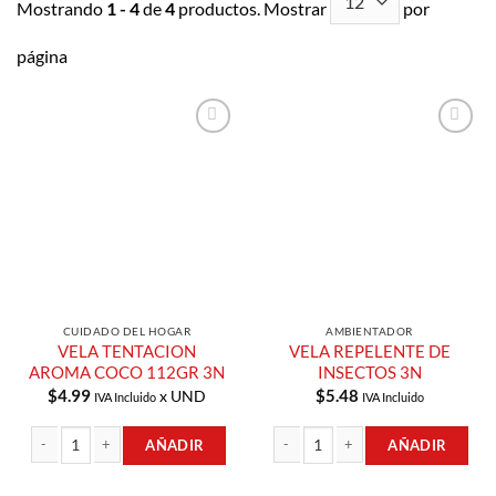
Mostrando
1 - 4
de
4
productos. Mostrar
por
página
Añadir a
Añadir a
Lista de
Lista de
Compras
Compras
CUIDADO DEL HOGAR
AMBIENTADOR
VELA TENTACION
VELA REPELENTE DE
AROMA COCO 112GR 3N
INSECTOS 3N
$
4.99
$
5.48
x UND
IVA Incluido
IVA Incluido
AÑADIR
AÑADIR
VELA TENTACION AROMA COCO 112GR 3N cantidad
VELA REPELENTE DE INSECTOS 3N ca