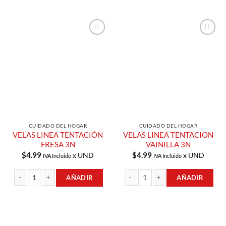
Añadir a
Añadir a
Lista de
Lista de
Compras
Compras
CUIDADO DEL HOGAR
CUIDADO DEL HOGAR
VELAS LINEA TENTACIÓN
VELAS LINEA TENTACION
FRESA 3N
VAINILLA 3N
$
4.99
$
4.99
x UND
x UND
IVA Incluido
IVA Incluido
AÑADIR
AÑADIR
VELAS LINEA TENTACIÓN FRESA 3N cantidad
VELAS LINEA TENTACION VAINILLA 3