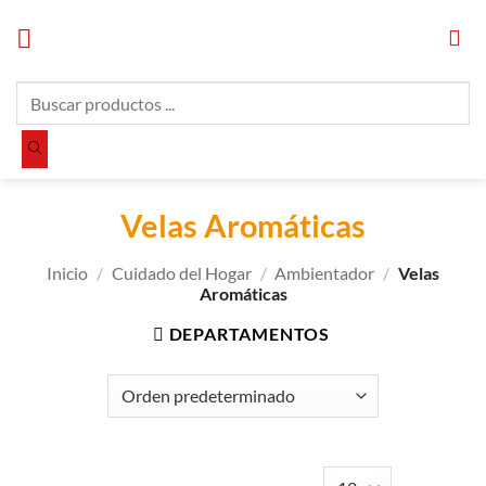
Saltar
al
contenido
Búsqueda
de
productos
Velas Aromáticas
Inicio
/
Cuidado del Hogar
/
Ambientador
/
Velas
Aromáticas
DEPARTAMENTOS