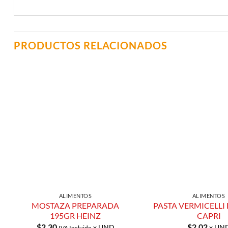
PRODUCTOS RELACIONADOS
Añadir a
Lista de
Compras
ALIMENTOS
ALIMENTOS
MOSTAZA PREPARADA
PASTA VERMICELLI
195GR HEINZ
CAPRI
$
2.30
$
2.02
x UND
x UN
IVA Incluido