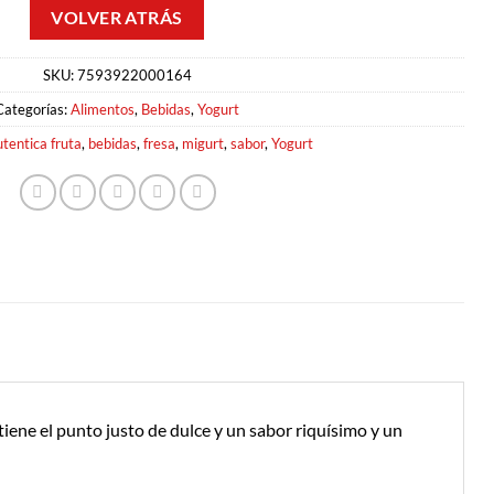
SKU:
7593922000164
Categorías:
Alimentos
,
Bebidas
,
Yogurt
utentica fruta
,
bebidas
,
fresa
,
migurt
,
sabor
,
Yogurt
tiene el punto justo de dulce y un sabor riquísimo y un