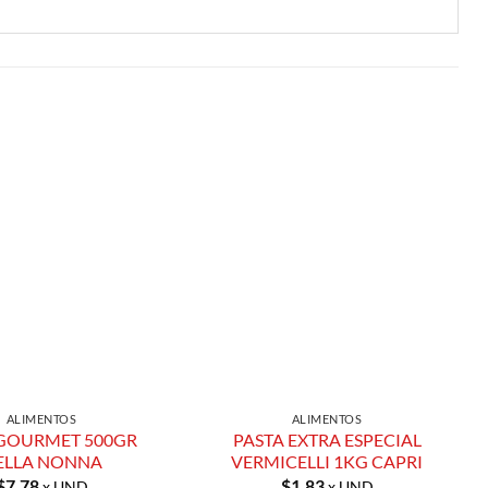
Añadir a
Añadir a
Lista de
Lista de
Compras
Compras
ALIMENTOS
ALIMENTOS
GOURMET 500GR
PASTA EXTRA ESPECIAL
ELLA NONNA
VERMICELLI 1KG CAPRI
$
7.78
$
1.83
x UND
x UND