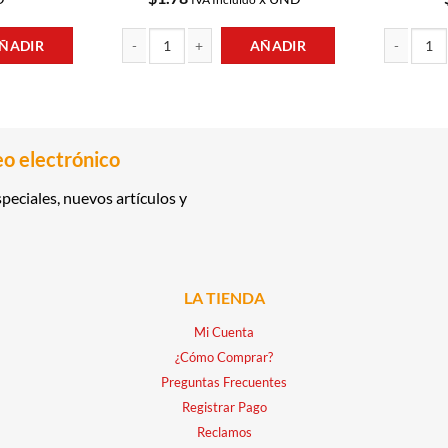
ÑADIR
AÑADIR
 1KG CAPRI cantidad
GELATINA SABOR FRAMBUESA 66GR SONRISSA cantid
CAFE GOUR
eo electrónico
peciales, nuevos artículos y
LA TIENDA
Mi Cuenta
¿Cómo Comprar?
Preguntas Frecuentes
Registrar Pago
Reclamos