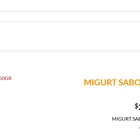
MIGURT SABO
Añadir a
Lista de
$
Compras
MIGURT SAB