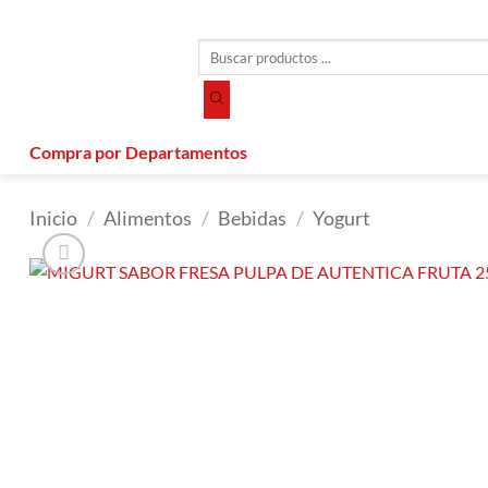
Saltar
al
Búsqueda
contenido
de
productos
Compra por Departamentos
Inicio
/
Alimentos
/
Bebidas
/
Yogurt