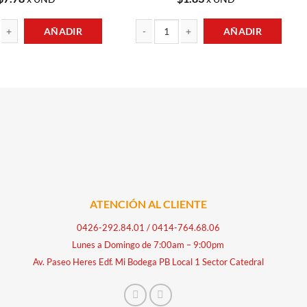
AÑADIR
AÑADIR
ad
MET 500GR DELLA NONNA cantidad
PASTA EXTRA ESPECIAL VERMICELLI 1KG C
ATENCIÓN AL CLIENTE
0426-292.84.01
/
0414-764.68.06
Lunes a Domingo de 7:00am – 9:00pm
Av. Paseo Heres Edf. Mi Bodega PB Local 1 Sector Catedral