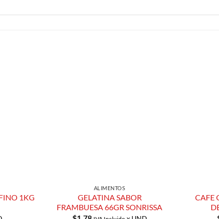
Añadir a
Añadir a
Lista de
Lista de
Compras
Compras
ALIMENTOS
 FINO 1KG
GELATINA SABOR
CAFE 
FRAMBUESA 66GR SONRISSA
D
$
1.78
D
x UND
IVA Incluido