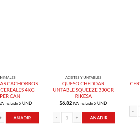
Añadir a
Añadir a
Lista de
Lista de
Compras
Compras
ANIMALES
ACEITES Y UNTABLES
NAS CACHORROS
QUESO CHEDDAR
CER
 CEREALES 4KG
UNTABLE SQUEEZE 330GR
PER CAN
RIKESA
$
6.82
x UND
x UND
VA Incluido
IVA Incluido
AÑADIR
AÑADIR
CERVE
CACHORROS CARNE Y CEREALES 4KG SUPER CAN cantidad
QUESO CHEDDAR UNTABLE SQUEEZE 330GR RI