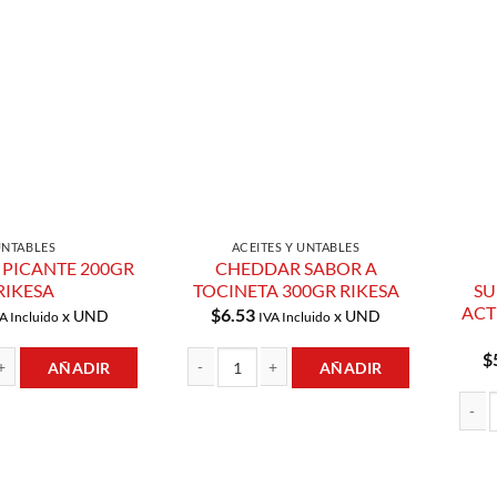
Añadir a
Añadir a
Lista de
Lista de
Compras
Compras
UNTABLES
ACEITES Y UNTABLES
PICANTE 200GR
CHEDDAR SABOR A
RIKESA
TOCINETA 300GR RIKESA
SU
ACT
$
6.53
x UND
x UND
A Incluido
IVA Incluido
$
AÑADIR
AÑADIR
ANTE 200GR RIKESA cantidad
CHEDDAR SABOR A TOCINETA 300GR RIKESA c
LIMPI