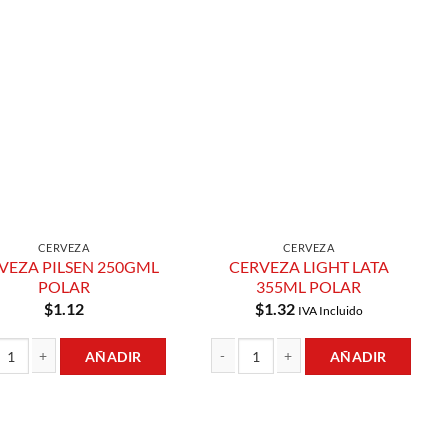
Añadir a
Añadir a
Lista de
Lista de
Compras
Compras
CERVEZA
CERVEZA
VEZA PILSEN 250GML
CERVEZA LIGHT LATA
POLAR
355ML POLAR
$
1.12
$
1.32
IVA Incluido
AÑADIR
AÑADIR
ZA PILSEN 250GML POLAR cantidad
CERVEZA LIGHT LATA 355ML POLAR can
KESA cantidad