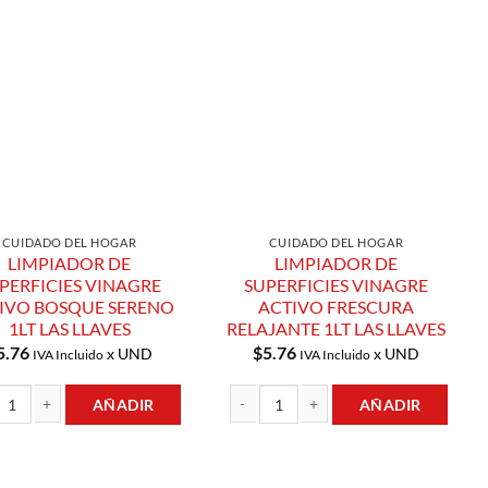
Añadir a
Añadir a
Lista de
Lista de
Compras
Compras
CUIDADO DEL HOGAR
CUIDADO DEL HOGAR
LIMPIADOR DE
LIMPIADOR DE
PERFICIES VINAGRE
SUPERFICIES VINAGRE
IVO BOSQUE SERENO
ACTIVO FRESCURA
1LT LAS LLAVES
RELAJANTE 1LT LAS LLAVES
5.76
$
5.76
x UND
x UND
IVA Incluido
IVA Incluido
antidad
AÑADIR
AÑADIR
ADOR DE SUPERFICIES VINAGRE ACTIVO BOSQUE SERENO 1LT LAS LLAVES
LIMPIADOR DE SUPERFICIES VINAGRE A