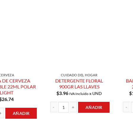
Añadir a
Añadir a
Lista de
Lista de
Compras
Compras
CERVEZA
CUIDADO DEL HOGAR
 DE CERVEZA
DETERGENTE FLORAL
BA
LE 22ML POLAR
900GR LAS LLAVES
LIGHT
$
3.96
$
x UND
IVA Incluido
$
26.74
AÑADIR
AÑADIR
DETERGENTE FLORAL 900GR LAS LLAVES canti
BARRA
ERVEZA RETORNABLE 22ML POLAR LIGHT cantidad