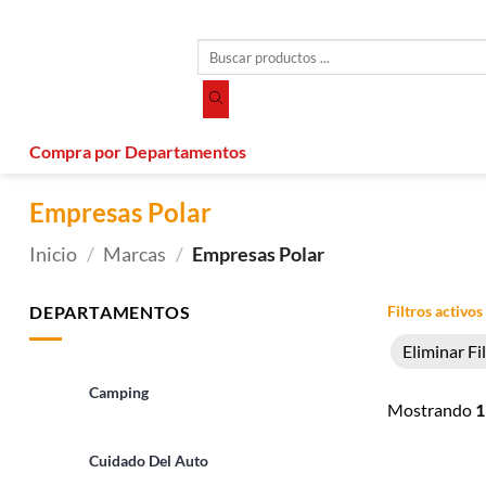
Saltar
al
Búsqueda
contenido
de
productos
Compra por Departamentos
Empresas Polar
Inicio
/
Marcas
/
Empresas Polar
DEPARTAMENTOS
Filtros activos
Eliminar Fi
Camping
Mostrando
1
Cuidado Del Auto