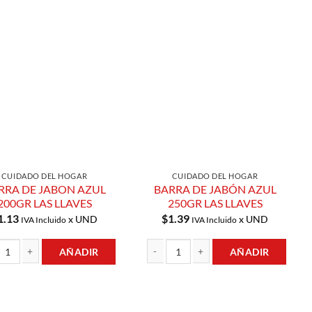
Añadir a
Añadir a
Lista de
Lista de
Compras
Compras
CUIDADO DEL HOGAR
CUIDADO DEL HOGAR
RRA DE JABON AZUL
BARRA DE JABÓN AZUL
200GR LAS LLAVES
250GR LAS LLAVES
1.13
$
1.39
x UND
x UND
IVA Incluido
IVA Incluido
AÑADIR
AÑADIR
dad
 DE JABON AZUL 200GR LAS LLAVES cantidad
BARRA DE JABÓN AZUL 250GR LAS LLAV