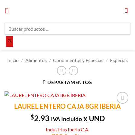
Saltar
al
contenido
Búsqueda
de
productos
Inicio
/
Alimentos
/
Condimentos y Especias
/
Especias
DEPARTAMENTOS
LAUREL ENTERO CAJA 8GR IBERIA
Añadir a
Lista de
$
2.93
x UND
IVA Incluido
Compras
Industrias Iberia C.A.