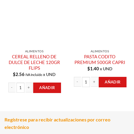
Añadir a
Añadir a
Lista de
Lista de
Compras
Compras
ALIMENTOS
ALIMENTOS
CEREAL RELLENO DE
PASTA CODITO
DULCE DE LECHE 120GR
PREMIUM 500GR CAPRI
FLIPS
$
1.40
x UND
$
2.56
x UND
IVA Incluido
AÑADIR
AÑADIR
PASTA CODITO PREMIUM 500GR CAP
CEREAL RELLENO DE DULCE DE LECHE 120GR FLIPS cantidad
Regístrese para recibir actualizaciones por correo
electrónico