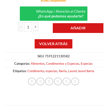
8UND disponibles
WhatsApp / Atención al Cliente
¿En qué podemos ayudarte?
AÑADIR
LAUREL ENTERO CAJA 8GR IBERIA cantidad
SKU:
7591221130582
Categorías:
Alimentos
,
Condimentos y Especias
,
Especias
Etiquetas:
Condimento
,
especias
,
Iberia
,
Laurel
,
laurel iberia