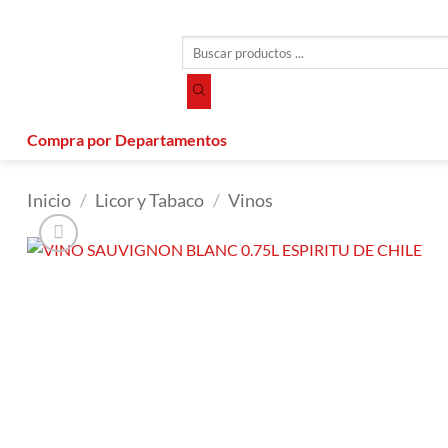
Saltar
al
Búsqueda
contenido
de
productos
Compra por Departamentos
Inicio
/
Licor y Tabaco
/
Vinos