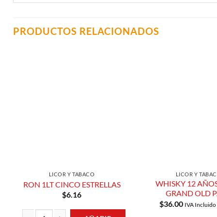
PRODUCTOS RELACIONADOS
Añadir a
Lista de
Compras
LICOR Y TABACO
LICOR Y TABA
WHISKY 12 AÑOS
RON 1LT CINCO ESTRELLAS
GRAND OLD 
$
6.16
$
36.00
IVA Incluido