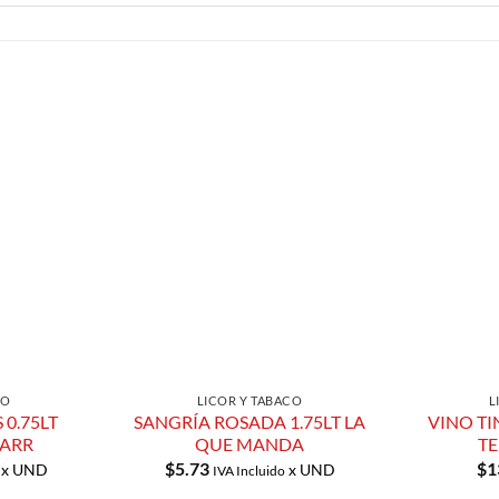
Añadir a
Añadir a
Lista de
Lista de
Compras
Compras
CO
LICOR Y TABACO
L
 0.75LT
SANGRÍA ROSADA 1.75LT LA
VINO TI
PARR
QUE MANDA
TE
$
5.73
$
1
x UND
x UND
IVA Incluido