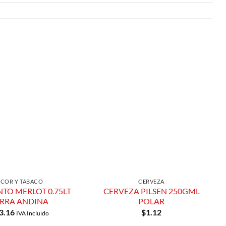
Añadir a
Añadir a
Lista de
Lista de
Compras
Compras
ICOR Y TABACO
CERVEZA
NTO MERLOT 0.75LT
CERVEZA PILSEN 250GML
RRA ANDINA
POLAR
3.16
$
1.12
IVA Incluido