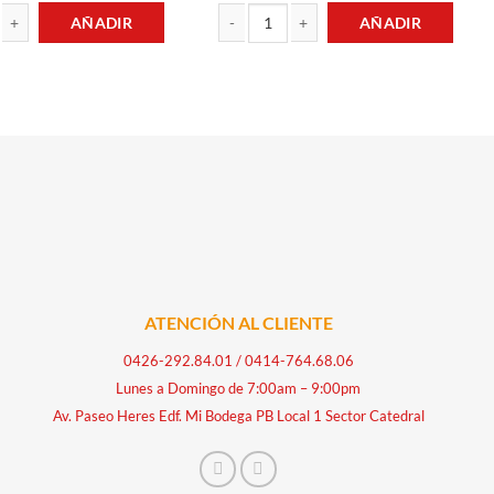
AÑADIR
AÑADIR
 MERLOT 0.75LT TERRA ANDINA cantidad
CERVEZA PILSEN 250GML POLAR cantidad
ATENCIÓN AL CLIENTE
0426-292.84.01
/
0414-764.68.06
Lunes a Domingo de 7:00am – 9:00pm
Av. Paseo Heres Edf. Mi Bodega PB Local 1 Sector Catedral