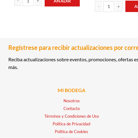
AÑADIR
A
RON 1LT CINCO ESTRELLAS cantidad
WHISKY 12 AÑOS 0.75L
Regístrese para recibir actualizaciones por corr
Reciba actualizaciones sobre eventos, promociones, ofertas es
más.
MI BODEGA
Nosotros
Contacto
Términos y Condiciones de Uso
Política de Privacidad
Política de Cookies