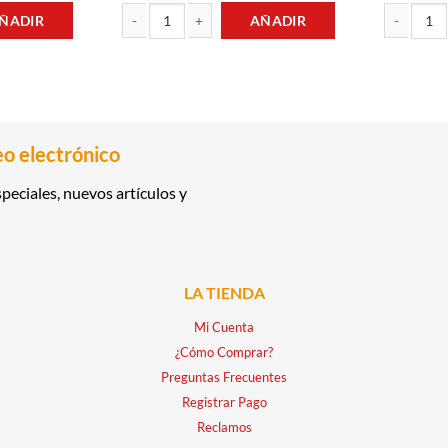
ÑADIR
AÑADIR
T GRAND OLD PARR cantidad
SANGRÍA ROSADA 1.75LT LA QUE MANDA cantidad
VINO TINTO
eo electrónico
peciales, nuevos artículos y
LA TIENDA
Mi Cuenta
¿Cómo Comprar?
Preguntas Frecuentes
Registrar Pago
Reclamos