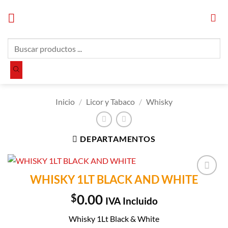
Saltar
al
contenido
Búsqueda
de
productos
Inicio
/
Licor y Tabaco
/
Whisky
DEPARTAMENTOS
WHISKY 1LT BLACK AND WHITE
Añadir a
Lista de
$
0.00
IVA Incluido
Compras
Whisky 1Lt Black & White