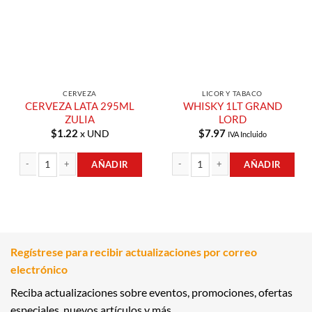
CERVEZA
LICOR Y TABACO
CERVEZA LATA 295ML
WHISKY 1LT GRAND
ZULIA
LORD
$
1.22
$
7.97
x UND
IVA Incluido
AÑADIR
AÑADIR
CERVEZA LATA 295ML ZULIA cantidad
WHISKY 1LT GRAND LORD cantidad
Regístrese para recibir actualizaciones por correo
electrónico
Reciba actualizaciones sobre eventos, promociones, ofertas
especiales, nuevos artículos y más.