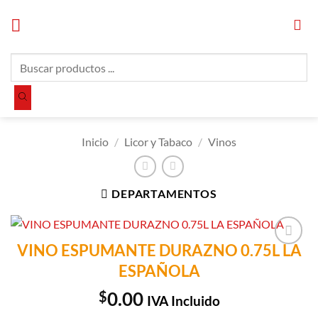
Saltar
al
contenido
Búsqueda
de
productos
Inicio
/
Licor y Tabaco
/
Vinos
DEPARTAMENTOS
VINO ESPUMANTE DURAZNO 0.75L LA
Añadir a
ESPAÑOLA
Lista de
Compras
$
0.00
IVA Incluido