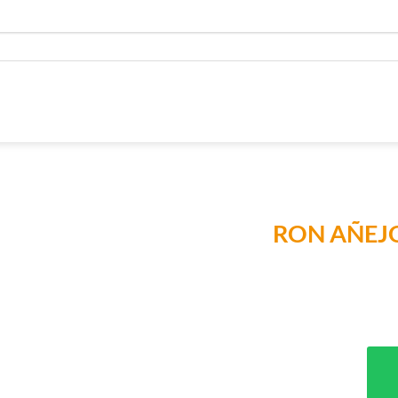
RON AÑEJO
Añadir a
Lista de
Compras