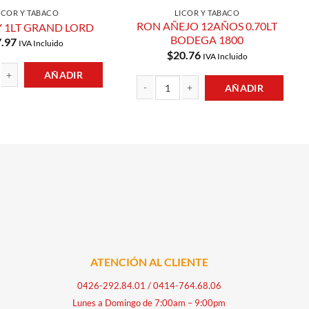
ICOR Y TABACO
LICOR Y TABACO
RON AÑEJO 12AÑOS 0.70LT
 1LT GRAND LORD
BODEGA 1800
7.97
IVA Incluido
$
20.76
IVA Incluido
AÑADIR
AÑADIR
 GRAND LORD cantidad
RON AÑEJO 12AÑOS 0.70LT BODEGA 1800 
ATENCIÓN AL CLIENTE
0426-292.84.01
/
0414-764.68.06
Lunes a Domingo de 7:00am – 9:00pm