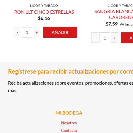
LICOR Y TABACO
LICOR Y TABA
SANGRIA BLANCA
RON 1LT CINCO ESTRELLAS
CAROREÑ
$
6.16
$
7.59
IVA Inclu
AÑADIR
A
RON 1LT CINCO ESTRELLAS cantidad
SANGRIA BLANCA 1.75L
Regístrese para recibir actualizaciones por corr
Reciba actualizaciones sobre eventos, promociones, ofertas es
más.
MI BODEGA
Nosotros
Contacto