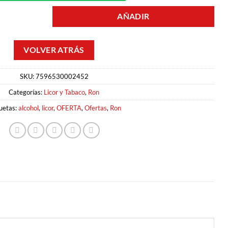
AÑADIR
ALAZAN cantidad
SKU:
7596530002452
Categorías:
Licor y Tabaco
,
Ron
uetas:
alcohol
,
licor
,
OFERTA
,
Ofertas
,
Ron