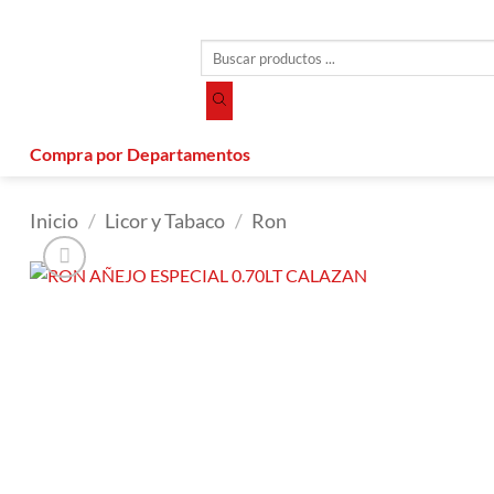
Saltar
al
Búsqueda
contenido
de
productos
Compra por Departamentos
Inicio
/
Licor y Tabaco
/
Ron