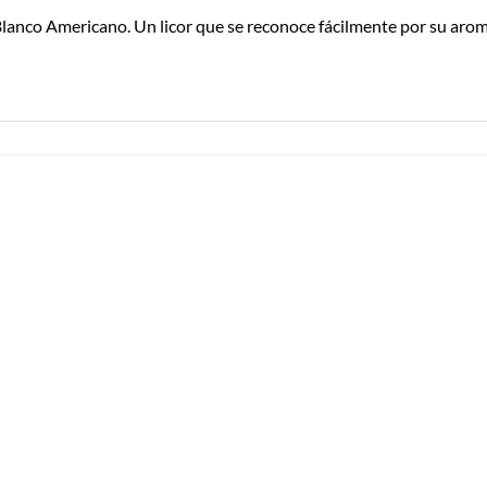
Blanco Americano. Un licor que se reconoce fácilmente por su aroma
Añadir a
Añadir a
Lista de
Lista de
Compras
Compras