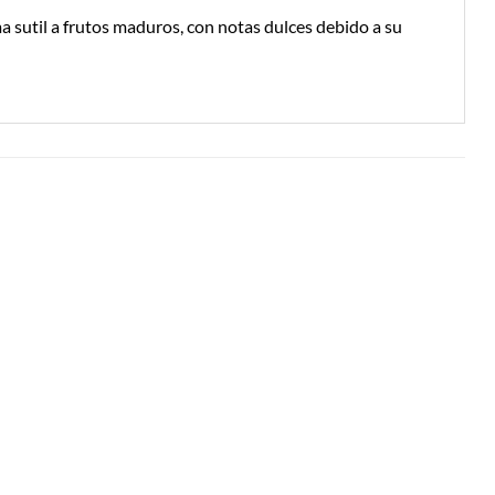
 sutil a frutos maduros, con notas dulces debido a su
Añadir a
Añadir a
Lista de
Lista de
Compras
Compras