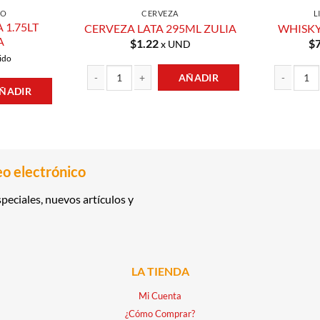
CO
CERVEZA
L
 1.75LT
CERVEZA LATA 295ML ZULIA
WHISKY
A
$
1.22
$
x UND
ido
AÑADIR
ÑADIR
CERVEZA LATA 295ML ZULIA cantidad
WHISKY 1LT
T CAROREÑA cantidad
eo electrónico
peciales, nuevos artículos y
LA TIENDA
Mi Cuenta
¿Cómo Comprar?