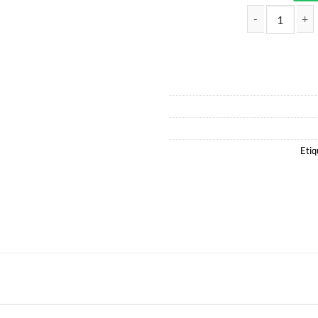
RON AÑEJO ESPECIAL 0.70LT C
Etiq