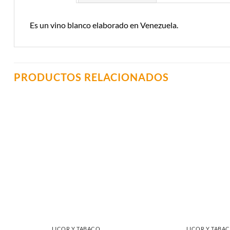
Es un vino blanco elaborado en Venezuela.
PRODUCTOS RELACIONADOS
Añadir a
Lista de
Compras
LICOR Y TABACO
LICOR Y TABA