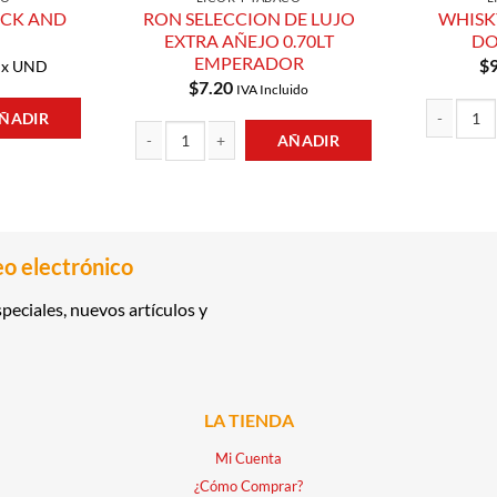
ACK AND
RON SELECCION DE LUJO
WHISKY
EXTRA AÑEJO 0.70LT
DO
EMPERADOR
$
x UND
$
7.20
IVA Incluido
ÑADIR
AÑADIR
ND WHITE cantidad
WHISKY ESC
RON SELECCION DE LUJO EXTRA AÑEJO 0.70LT EMPER
eo electrónico
peciales, nuevos artículos y
LA TIENDA
Mi Cuenta
¿Cómo Comprar?