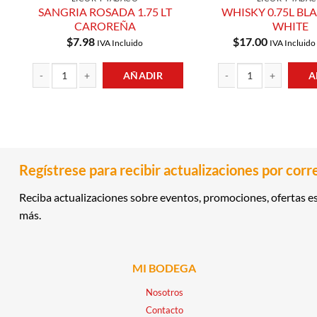
SANGRIA ROSADA 1.75 LT
WHISKY 0.75L BL
CAROREÑA
WHITE
$
7.98
$
17.00
IVA Incluido
IVA Incluido
AÑADIR
A
SANGRIA ROSADA 1.75 LT CAROREÑA cantidad
WHISKY 0.75L BLACK A
Regístrese para recibir actualizaciones por corr
Reciba actualizaciones sobre eventos, promociones, ofertas es
más.
MI BODEGA
Nosotros
Contacto