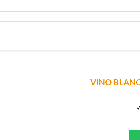
VINO BLANC
Añadir a
Lista de
Compras
V