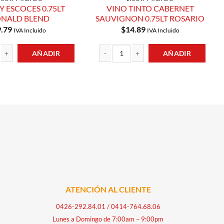
 ESCOCES 0.75LT
VINO TINTO CABERNET
NALD BLEND
SAUVIGNON 0.75LT ROSARIO
9.79
$
14.89
IVA Incluido
IVA Incluido
AÑADIR
AÑADIR
OCES 0.75LT DONALD BLEND cantidad
VINO TINTO CABERNET SAUVIGNON 0.75LT
ADOR cantidad
ATENCIÓN AL CLIENTE
0426-292.84.01
/
0414-764.68.06
Lunes a Domingo de 7:00am – 9:00pm