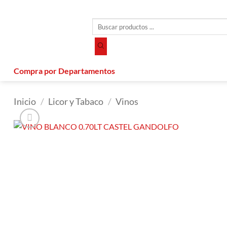
Saltar
al
Búsqueda
contenido
de
productos
Compra por Departamentos
Inicio
/
Licor y Tabaco
/
Vinos