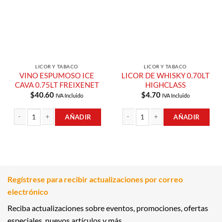
LICOR Y TABACO
LICOR Y TABACO
VINO ESPUMOSO ICE
LICOR DE WHISKY 0.70LT
CAVA 0.75LT FREIXENET
HIGHCLASS
$
40.60
$
4.70
IVA Incluido
IVA Incluido
AÑADIR
AÑADIR
VINO ESPUMOSO ICE CAVA 0.75LT FREIXENET cantidad
LICOR DE WHISKY 0.70LT HIGHCLASS
Regístrese para recibir actualizaciones por correo
electrónico
Reciba actualizaciones sobre eventos, promociones, ofertas
especiales, nuevos artículos y más.