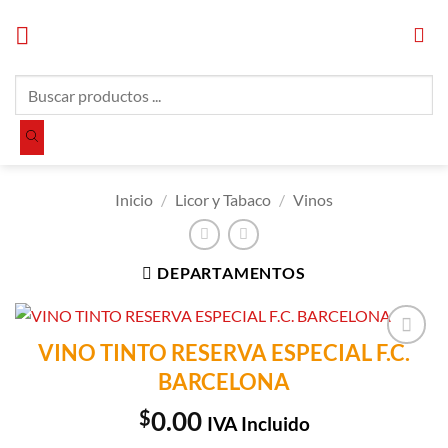
Saltar
al
contenido
Búsqueda
de
productos
Inicio
/
Licor y Tabaco
/
Vinos
DEPARTAMENTOS
VINO TINTO RESERVA ESPECIAL F.C.
Añadir a
BARCELONA
Lista de
Compras
$
0.00
IVA Incluido