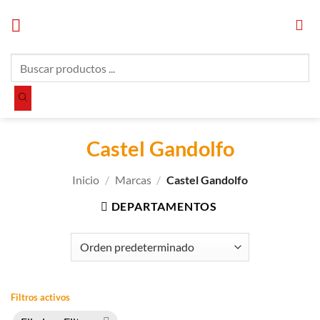
Saltar
al
contenido
Búsqueda
de
productos
Castel Gandolfo
Inicio
/
Marcas
/
Castel Gandolfo
DEPARTAMENTOS
Filtros activos