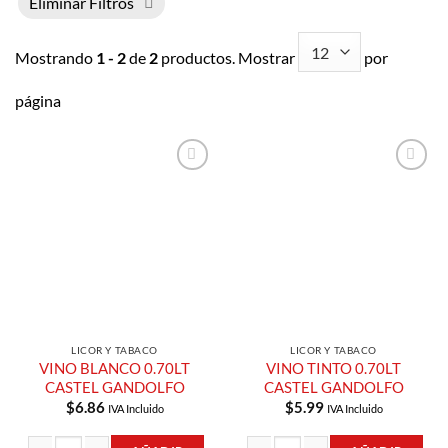
Eliminar Filtros
Mostrando
1 - 2
de
2
productos. Mostrar
por
página
Añadir a
Añadir a
Lista de
Lista de
Compras
Compras
LICOR Y TABACO
LICOR Y TABACO
VINO BLANCO 0.70LT
VINO TINTO 0.70LT
CASTEL GANDOLFO
CASTEL GANDOLFO
$
6.86
$
5.99
IVA Incluido
IVA Incluido