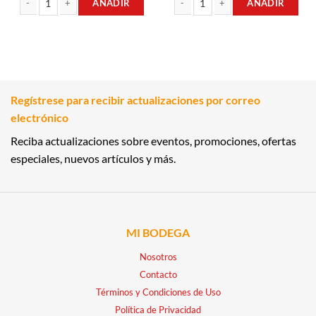
AÑADIR
AÑADIR
VINO BLANCO 0.70LT CASTEL GANDOLFO cantidad
VINO TINTO 0.70LT CASTEL GANDOL
Regístrese para recibir actualizaciones por correo
electrónico
Reciba actualizaciones sobre eventos, promociones, ofertas
especiales, nuevos artículos y más.
MI BODEGA
Nosotros
Contacto
Términos y Condiciones de Uso
Política de Privacidad