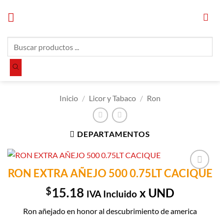
Saltar
al
contenido
Búsqueda
de
productos
Inicio
/
Licor y Tabaco
/
Ron
DEPARTAMENTOS
RON EXTRA AÑEJO 500 0.75LT CACIQUE
Añadir a
Lista de
$
15.18
x UND
IVA Incluido
Compras
Ron añejado en honor al descubrimiento de america