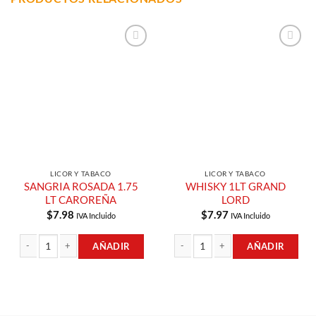
Añadir a
Añadir a
Lista de
Lista de
Compras
Compras
LICOR Y TABACO
LICOR Y TABACO
SANGRIA ROSADA 1.75
WHISKY 1LT GRAND
LT CAROREÑA
LORD
$
7.98
$
7.97
IVA Incluido
IVA Incluido
AÑADIR
AÑADIR
SANGRIA ROSADA 1.75 LT CAROREÑA cantidad
WHISKY 1LT GRAND LORD cantidad