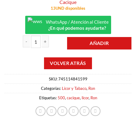
Cacique
13UND disponibles
WhatsApp / Atención al Cliente
¿En qué podemos ayudarte?
AÑADIR
RON EXTRA AÑEJO 500 0.75LT CACIQUE cantidad
SKU:
745114841599
Categorías:
Licor y Tabaco
,
Ron
Etiquetas:
500
,
cacique
,
licor
,
Ron