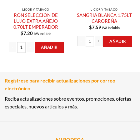
LICOR Y TABACO
LICOR Y TABACO
RON SELECCION DE
SANGRIA BLANCA 1.75LT
LUJO EXTRA AÑEJO
CAROREÑA
0.70LT EMPERADOR
$
7.59
IVA Incluido
$
7.20
IVA Incluido
AÑADIR
AÑADIR
SANGRIA BLANCA 1.75LT CAROREÑA
RON SELECCION DE LUJO EXTRA AÑEJO 0.70LT EMPERADOR cantidad
Regístrese para recibir actualizaciones por correo
electrónico
Reciba actualizaciones sobre eventos, promociones, ofertas
especiales, nuevos artículos y más.
MI BODEGA