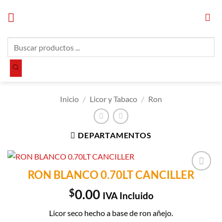
Saltar
al
contenido
Búsqueda
de
productos
Inicio
/
Licor y Tabaco
/
Ron
DEPARTAMENTOS
RON BLANCO 0.70LT CANCILLER
Añadir a
Lista de
$
0.00
IVA Incluido
Compras
Licor seco hecho a base de ron añejo.