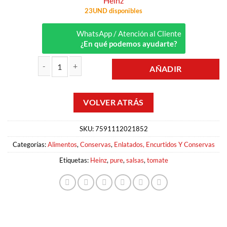
Heinz
23UND disponibles
WhatsApp / Atención al Cliente
¿En qué podemos ayudarte?
AÑADIR
PURE DE TOMATE 190GR HEINZ cantidad
SKU:
7591112021852
Categorías:
Alimentos
,
Conservas
,
Enlatados, Encurtidos Y Conservas
Etiquetas:
Heinz
,
pure
,
salsas
,
tomate