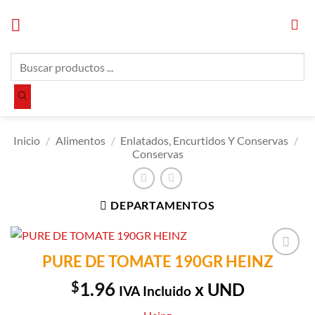
Saltar
al
contenido
Búsqueda
de
productos
Inicio
/
Alimentos
/
Enlatados, Encurtidos Y Conservas
/
Conservas
DEPARTAMENTOS
PURE DE TOMATE 190GR HEINZ
Añadir a
Lista de
$
1.96
x UND
IVA Incluido
Compras