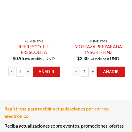
Compras
Compras
ALIMENTOS
ALIMENTOS
REFRESCO 1LT
MOSTAZA PREPARADA
FRESCOLITA
195GR HEINZ
$
0.95
$
2.30
x UND
x UND
IVA Incluido
IVA Incluido
AÑADIR
AÑADIR
REFRESCO 1LT FRESCOLITA cantidad
MOSTAZA PREPARADA 195GR HEINZ
Regístrese para recibir actualizaciones por correo
electrónico
Reciba actualizaciones sobre eventos, promociones, ofertas