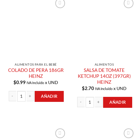
Añadir a
Añadir a
Lista de
Lista de
Compras
Compras
ALIMENTOS PARA EL BEBÉ
ALIMENTOS
COLADO DE PERA 186GR
SALSA DE TOMATE
HEINZ
KETCHUP 14OZ (397GR)
HEINZ
$
0.99
x UND
IVA Incluido
$
2.70
x UND
IVA Incluido
AÑADIR
AÑADIR
COLADO DE PERA 186GR HEINZ cantidad
SALSA DE TOMATE KETCHUP 14OZ (3