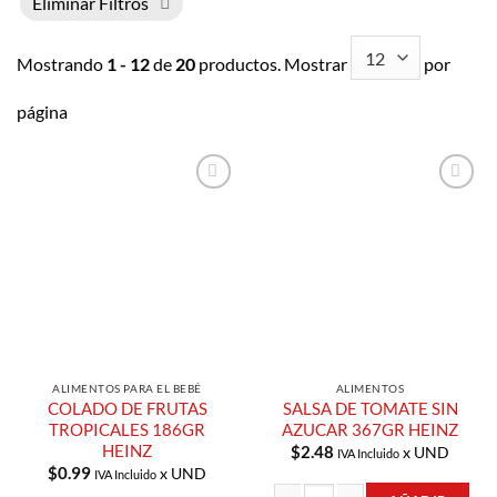
Eliminar Filtros
Mostrando
1 - 12
de
20
productos. Mostrar
por
página
Añadir a
Añadir a
Lista de
Lista de
Compras
Compras
ALIMENTOS PARA EL BEBÉ
ALIMENTOS
COLADO DE FRUTAS
SALSA DE TOMATE SIN
TROPICALES 186GR
AZUCAR 367GR HEINZ
HEINZ
$
2.48
x UND
IVA Incluido
$
0.99
x UND
IVA Incluido