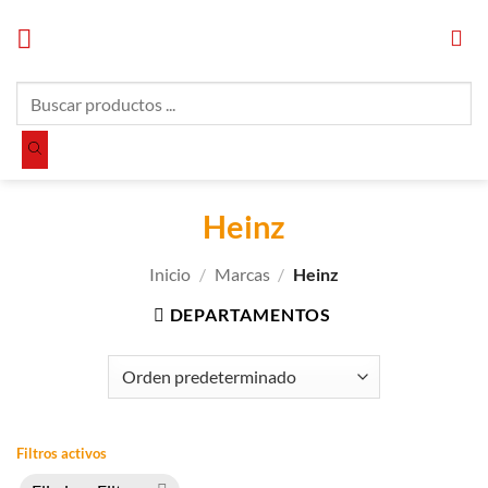
Saltar
al
contenido
Búsqueda
de
productos
Heinz
Inicio
/
Marcas
/
Heinz
DEPARTAMENTOS
Filtros activos