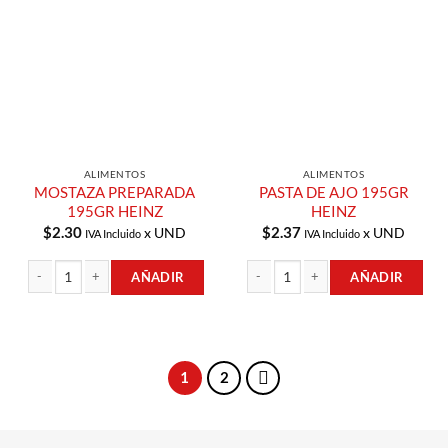
Añadir a
Añadir a
Lista de
Lista de
Compras
Compras
ALIMENTOS
ALIMENTOS
MOSTAZA PREPARADA
PASTA DE AJO 195GR
195GR HEINZ
HEINZ
$
2.30
$
2.37
x UND
x UND
IVA Incluido
IVA Incluido
AÑADIR
AÑADIR
MOSTAZA PREPARADA 195GR HEINZ cantidad
PASTA DE AJO 195GR HEINZ cantida
1
2