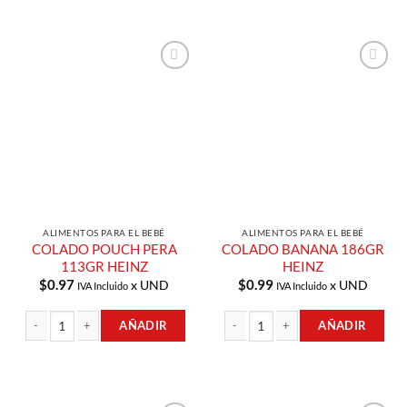
Añadir a
Añadir a
Lista de
Lista de
Compras
Compras
ALIMENTOS PARA EL BEBÉ
ALIMENTOS PARA EL BEBÉ
COLADO POUCH PERA
COLADO BANANA 186GR
113GR HEINZ
HEINZ
$
0.97
$
0.99
x UND
x UND
IVA Incluido
IVA Incluido
AÑADIR
AÑADIR
COLADO POUCH PERA 113GR HEINZ cantidad
COLADO BANANA 186GR HEINZ can