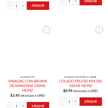
AÑADIR
AÑADIR
SALSA DE TOMATE SIN AZUCAR 367G
COLADO DE FRUTAS TROPICALES 186GR HEINZ cantidad
Añadir a
Añadir a
Lista de
Lista de
Compras
Compras
ALIMENTOS
ALIMENTOS PARA EL BEBÉ
VINAGRE CON AROMA
COLADO FRUTAS MIXTAS
DE MANZANA 500ML
186GR HEINZ
HEINZ
$
0.99
x UND
IVA Incluido
$
1.45
x UND
IVA Incluido
AÑADIR
AÑADIR
COLADO FRUTAS MIXTAS 186GR HEI