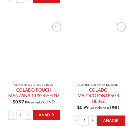
VINAGRE CON AROMA DE MANZANA 500ML HEINZ cantidad
Añadir a
Añadir a
Lista de
Lista de
Compras
Compras
ALIMENTOS PARA EL BEBÉ
ALIMENTOS PARA EL BEBÉ
COLADO POUCH
COLADO
MANZANA 113GR HEINZ
MELOCOTON186GR
HEINZ
$
0.97
x UND
IVA Incluido
$
0.99
x UND
IVA Incluido
AÑADIR
AÑADIR
COLADO POUCH MANZANA 113GR HEINZ cantidad
COLADO MELOCOTON186GR HEINZ 