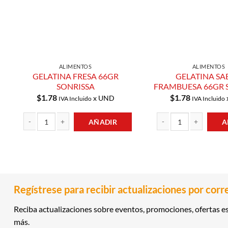
ALIMENTOS
ALIMENTOS
GELATINA FRESA 66GR
GELATINA SA
SONRISSA
FRAMBUESA 66GR 
$
1.78
$
1.78
x UND
IVA Incluido
IVA Incluido
AÑADIR
A
GELATINA FRESA 66GR SONRISSA cantidad
GELATINA SABOR FRAMB
Regístrese para recibir actualizaciones por corr
Reciba actualizaciones sobre eventos, promociones, ofertas es
más.