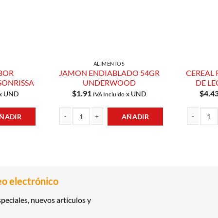
ALIMENTOS
BOR
JAMON ENDIABLADO 54GR
CEREAL 
SONRISSA
UNDERWOOD
DE LE
$
1.91
$
4.4
x UND
x UND
IVA Incluido
ÑADIR
AÑADIR
UESA 66GR SONRISSA cantidad
JAMON ENDIABLADO 54GR UNDERWOOD cantidad
CEREAL REL
eo electrónico
peciales, nuevos artículos y