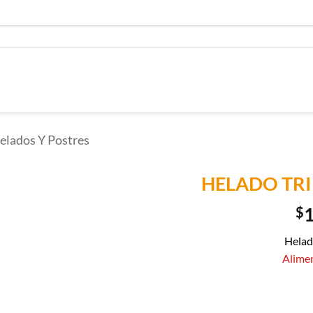
elados Y Postres
HELADO TRI
$
Añadir a
Lista de
Compras
Helad
Alime