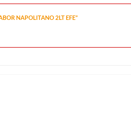
I SABOR NAPOLITANO 2LT EFE”
Añadir a
Añadir a
Lista de
Lista de
Compras
Compras