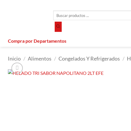
Saltar
al
Búsqueda
contenido
de
productos
Compra por Departamentos
Inicio
/
Alimentos
/
Congelados Y Refrigerados
/
H