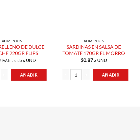
ALIMENTOS
ALIMENTOS
RELLENO DE DULCE
SARDINAS EN SALSA DE
CHE 220GR FLIPS
TOMATE 170GR EL MORRO
3
$
0.87
x UND
x UND
IVA Incluido
AÑADIR
AÑADIR
LENO DE DULCE DE LECHE 220GR FLIPS cantidad
SARDINAS EN SALSA DE TOMATE 170GR E