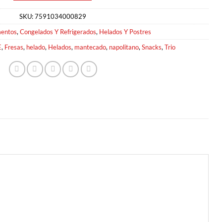
SKU:
7591034000829
mentos
,
Congelados Y Refrigerados
,
Helados Y Postres
E
,
Fresas
,
helado
,
Helados
,
mantecado
,
napolitano
,
Snacks
,
Trio