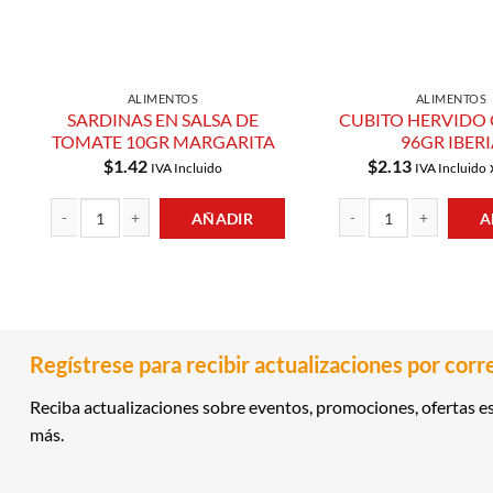
ALIMENTOS
ALIMENTOS
SARDINAS EN SALSA DE
CUBITO HERVIDO 
TOMATE 10GR MARGARITA
96GR IBER
$
1.42
$
2.13
IVA Incluido
IVA Incluido
AÑADIR
A
SARDINAS EN SALSA DE TOMATE 10GR MARGARITA cantidad
CUBITO HERVIDO CRIOLL
Regístrese para recibir actualizaciones por corr
Reciba actualizaciones sobre eventos, promociones, ofertas es
más.