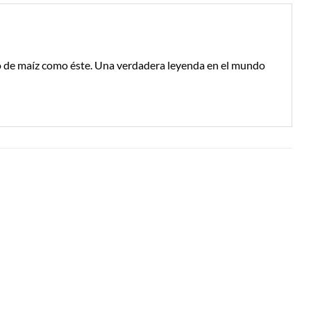
po de maíz como éste. Una verdadera leyenda en el mundo
Añadir a
Añadir a
Lista de
Lista de
Compras
Compras