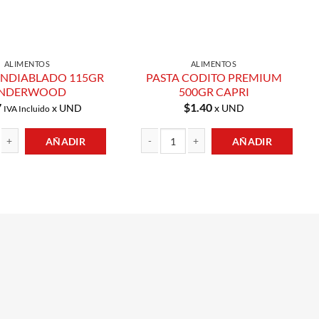
ALIMENTOS
ALIMENTOS
NDIABLADO 115GR
PASTA CODITO PREMIUM
NDERWOOD
500GR CAPRI
7
$
1.40
x UND
x UND
IVA Incluido
AÑADIR
AÑADIR
IABLADO 115GR UNDERWOOD cantidad
PASTA CODITO PREMIUM 500GR CAPRI can