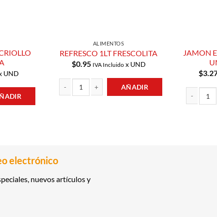
ALIMENTOS
CRIOLLO
JAMON E
REFRESCO 1LT FRESCOLITA
IA
U
$
0.95
x UND
IVA Incluido
$
3.2
x UND
AÑADIR
ÑADIR
REFRESCO 1LT FRESCOLITA cantidad
O 96GR IBERIA cantidad
JAMON END
eo electrónico
peciales, nuevos artículos y