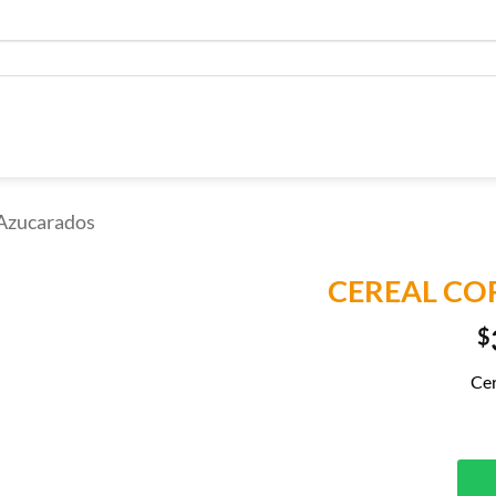
 Azucarados
CEREAL CO
$
Añadir a
Lista de
Compras
Cer