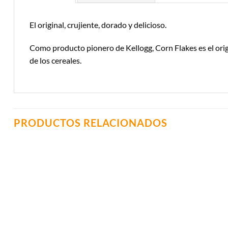
El original, crujiente, dorado y delicioso.
Como producto pionero de Kellogg, Corn Flakes es el ori
de los cereales.
PRODUCTOS RELACIONADOS
Añadir a
Lista de
Compras