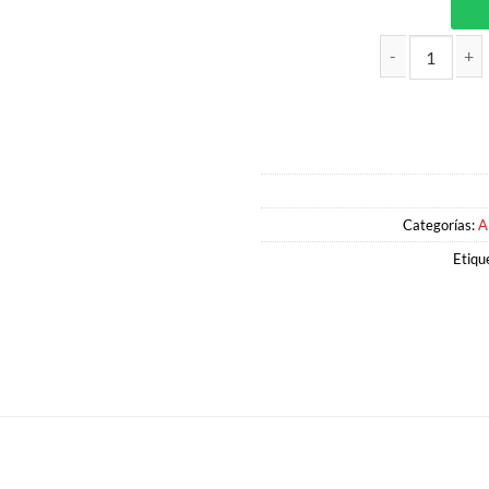
CEREAL CORN FLAKES 230GR KE
Categorías:
A
Etiqu