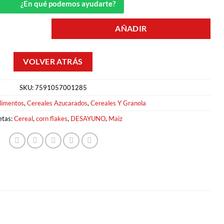
¿En qué podemos ayudarte?
AÑADIR
LLOGGS cantidad
SKU:
7591057001285
limentos
,
Cereales Azucarados
,
Cereales Y Granola
etas:
Cereal
,
corn flakes
,
DESAYUNO
,
Maiz