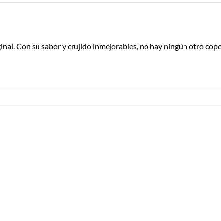
ginal. Con su sabor y crujido inmejorables, no hay ningún otro co
Añadir a
Añadir a
Lista de
Lista de
Compras
Compras