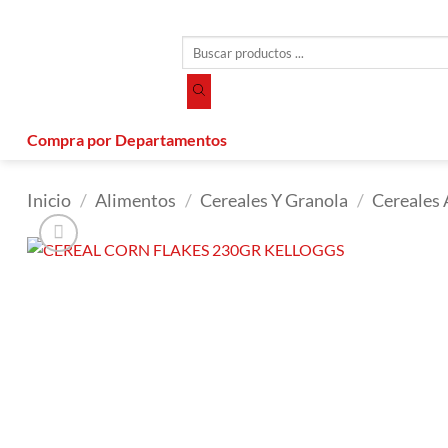
Saltar
al
Búsqueda
contenido
de
productos
Compra por Departamentos
Inicio
/
Alimentos
/
Cereales Y Granola
/
Cereales