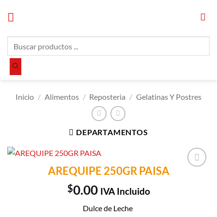
Saltar
al
contenido
Búsqueda
de
productos
Inicio
/
Alimentos
/
Reposteria
/
Gelatinas Y Postres
DEPARTAMENTOS
AREQUIPE 250GR PAISA
Añadir a
Lista de
$
0.00
IVA Incluido
Compras
Dulce de Leche