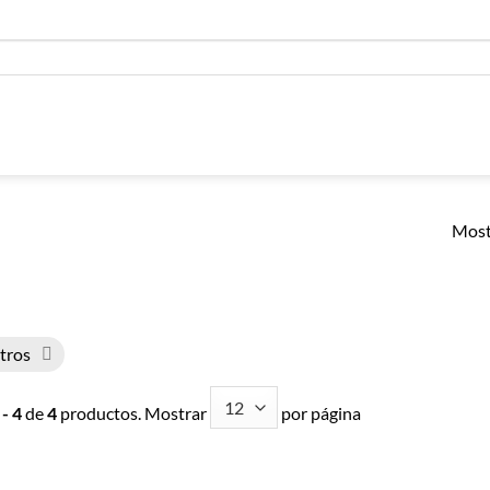
Most
ltros
 - 4
de
4
productos. Mostrar
por página