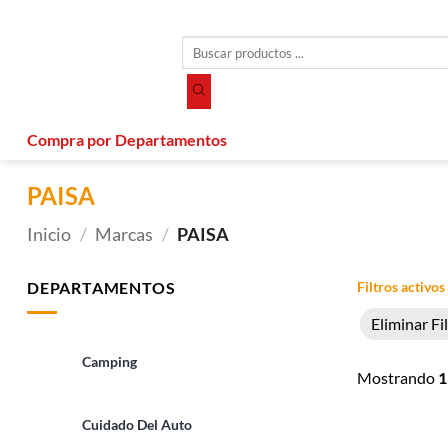
Saltar
al
Búsqueda
contenido
de
productos
Compra por Departamentos
PAISA
Inicio
/
Marcas
/
PAISA
DEPARTAMENTOS
Filtros activos
Eliminar Fi
Camping
Mostrando
1
Cuidado Del Auto