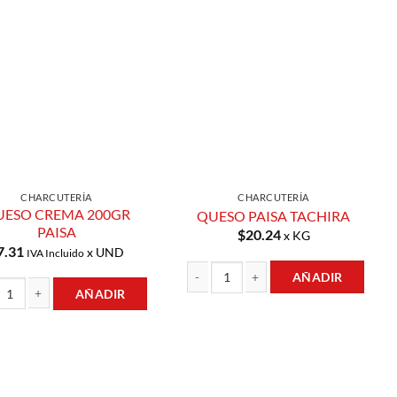
Añadir a
Añadir a
Lista de
Lista de
Compras
Compras
CHARCUTERÍA
CHARCUTERÍA
UESO CREMA 200GR
QUESO PAISA TACHIRA
PAISA
$
20.24
x KG
7.31
x UND
IVA Incluido
AÑADIR
AÑADIR
QUESO PAISA TACHIRA cantidad
d
 CREMA 200GR PAISA cantidad