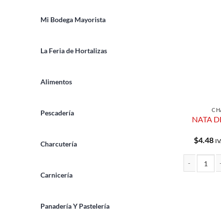
Mi Bodega Mayorista
La Feria de Hortalizas
Alimentos
CH
Pescadería
NATA D
$
4.48
IV
Charcutería
Carnicería
NATA DE AQUI
Panadería Y Pastelería