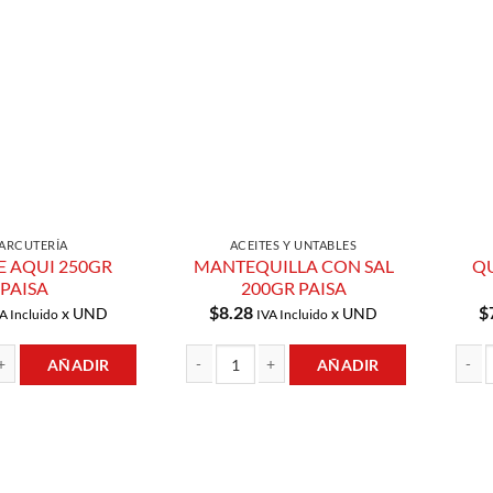
Añadir a
Añadir a
Lista de
Lista de
Compras
Compras
ARCUTERÍA
ACEITES Y UNTABLES
E AQUI 250GR
MANTEQUILLA CON SAL
Q
PAISA
200GR PAISA
$
8.28
$
x UND
x UND
A Incluido
IVA Incluido
AÑADIR
AÑADIR
 250GR PAISA cantidad
MANTEQUILLA CON SAL 200GR PAISA cantida
QUESO