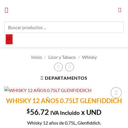
Saltar
al
contenido
Búsqueda
de
productos
Inicio
/
Licor y Tabaco
/
Whisky
DEPARTAMENTOS
WHISKY 12 AÑOS 0.75LT GLENFIDDICH
Añadir a
Lista de
$
56.72
x UND
IVA Incluido
Compras
Whisky 12 años de 0.75L, Glenfiddich.