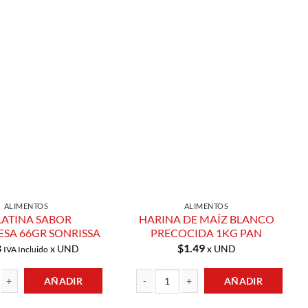
Añadir a
Añadir a
Lista de
Lista de
Compras
Compras
ALIMENTOS
ALIMENTOS
LATINA SABOR
HARINA DE MAÍZ BLANCO
SA 66GR SONRISSA
PRECOCIDA 1KG PAN
8
$
1.49
x UND
x UND
IVA Incluido
AÑADIR
AÑADIR
ABOR FRAMBUESA 66GR SONRISSA cantidad
HARINA DE MAÍZ BLANCO PRECOCIDA 1KG