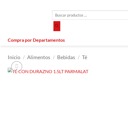
Saltar
al
Búsqueda
contenido
de
productos
Compra por Departamentos
Inicio
/
Alimentos
/
Bebidas
/
Té