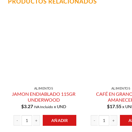
PRODUCTOS RELACIONADOS
Añadir a
Lista de
Compras
ALIMENTOS
ALIMENTOS
JAMON ENDIABLADO 115GR
CAFÉ EN GRANO
UNDERWOOD
AMANECE
$
3.27
$
17.55
x UND
x UN
IVA Incluido
AÑADIR
A
JAMON ENDIABLADO 115GR UNDERWOOD cantidad
CAFÉ EN GRANOS 1KG A