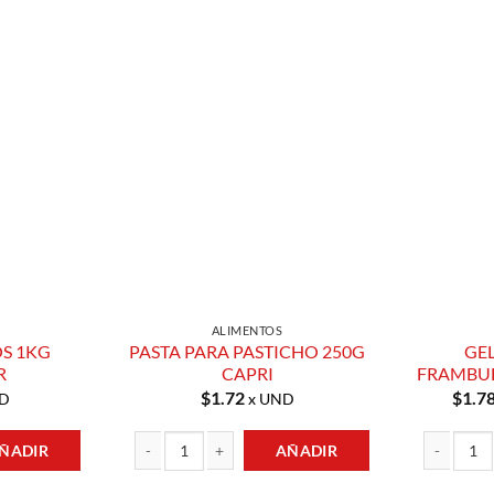
Añadir a
Añadir a
Lista de
Lista de
Compras
Compras
ALIMENTOS
S 1KG
PASTA PARA PASTICHO 250G
GE
R
CAPRI
FRAMBUE
$
1.72
$
1.7
D
x UND
ÑADIR
AÑADIR
MANECER cantidad
PASTA PARA PASTICHO 250G CAPRI cantidad
GELATINA S