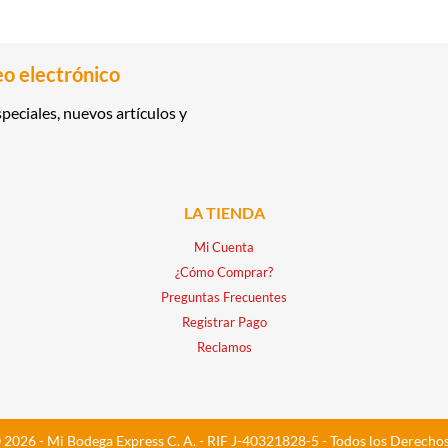
eo electrónico
peciales, nuevos artículos y
LA TIENDA
Mi Cuenta
¿Cómo Comprar?
Preguntas Frecuentes
Registrar Pago
Reclamos
 2026 - Mi Bodega Express C. A. - RIF J-40321828-5 - Todos los Derecho