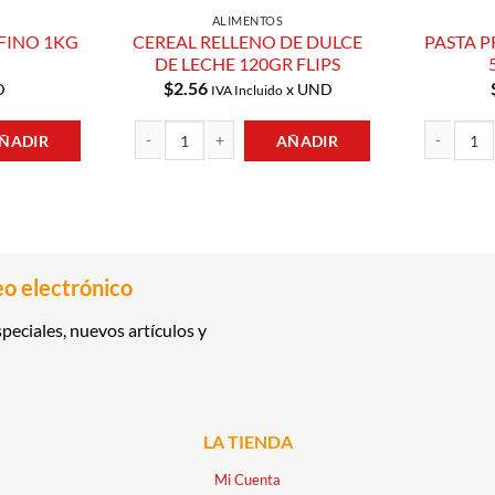
ALIMENTOS
 FINO 1KG
CEREAL RELLENO DE DULCE
PASTA 
DE LECHE 120GR FLIPS
$
2.56
D
x UND
IVA Incluido
ÑADIR
AÑADIR
 1KG CAPRI cantidad
CEREAL RELLENO DE DULCE DE LECHE 120GR FLIPS can
PASTA PREM
eo electrónico
peciales, nuevos artículos y
LA TIENDA
Mi Cuenta