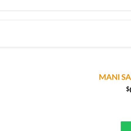
MANI S
$
Añadir a
Lista de
Compras