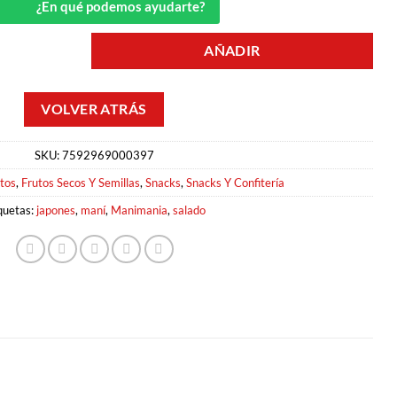
¿En qué podemos ayudarte?
AÑADIR
A cantidad
SKU:
7592969000397
tos
,
Frutos Secos Y Semillas
,
Snacks
,
Snacks Y Confitería
quetas:
japones
,
maní
,
Manimania
,
salado