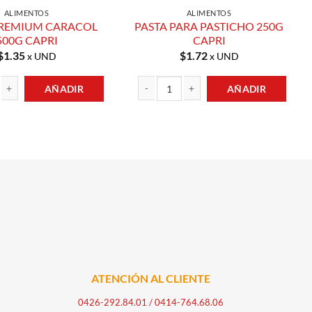
ALIMENTOS
ALIMENTOS
PREMIUM CARACOL
PASTA PARA PASTICHO 250G
500G CAPRI
CAPRI
$
1.35
$
1.72
x UND
x UND
AÑADIR
AÑADIR
tidad
IUM CARACOL 500G CAPRI cantidad
PASTA PARA PASTICHO 250G CAPRI cantid
ATENCIÓN AL CLIENTE
0426-292.84.01
/
0414-764.68.06