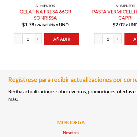
ALIMENTOS
ALIMENTOS
GELATINA FRESA 66GR
PASTA VERMICELLI
SONRISSA
CAPRI
$
1.78
$
2.02
x UND
x UN
IVA Incluido
AÑADIR
A
GELATINA FRESA 66GR SONRISSA cantidad
PASTA VERMICELLI FINO
Regístrese para recibir actualizaciones por corr
Reciba actualizaciones sobre eventos, promociones, ofertas es
más.
MI BODEGA
Nosotros