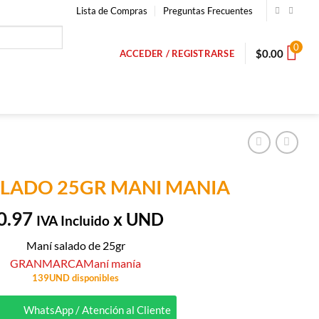
Lista de Compras
Preguntas Frecuentes
0
$
0.00
ACCEDER / REGISTRARSE
ALADO 25GR MANI MANIA
0.97
x UND
IVA Incluido
Maní salado de 25gr
GRANMARCA
Maní manía
139UND disponibles
WhatsApp / Atención al Cliente