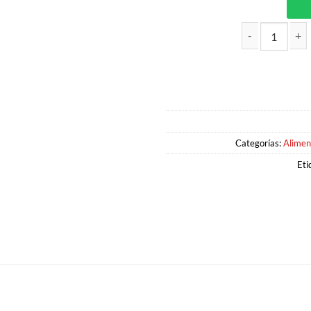
MANI SALADO 25GR MANI MANI
Categorías:
Alimen
Eti