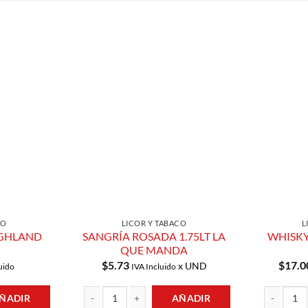
Añadir a
Añadir a
Lista de
Lista de
Compras
Compras
CO
LICOR Y TABACO
L
IGHLAND
SANGRÍA ROSADA 1.75LT LA
WHISKY
QUE MANDA
$
5.73
$
17.0
x UND
uido
IVA Incluido
ÑADIR
AÑADIR