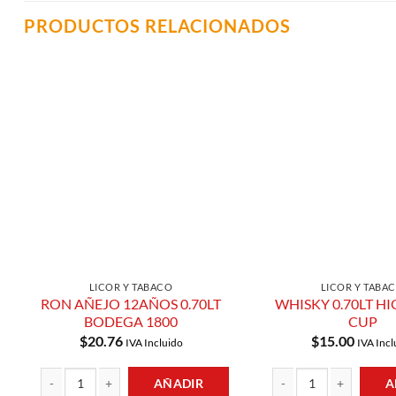
PRODUCTOS RELACIONADOS
Añadir a
Lista de
Compras
LICOR Y TABACO
LICOR Y TABA
RON AÑEJO 12AÑOS 0.70LT
WHISKY 0.70LT H
BODEGA 1800
CUP
$
20.76
$
15.00
IVA Incluido
IVA Incl
AÑADIR
A