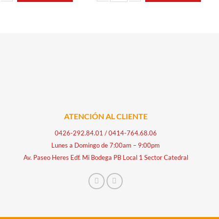
5L BLACK AND WHITE cantidad
CERVEZA DE JENGIBRE 200ML PREMIUM c
ATENCIÓN AL CLIENTE
0426-292.84.01
/
0414-764.68.06
Lunes a Domingo de 7:00am – 9:00pm
Av. Paseo Heres Edf. Mi Bodega PB Local 1 Sector Catedral