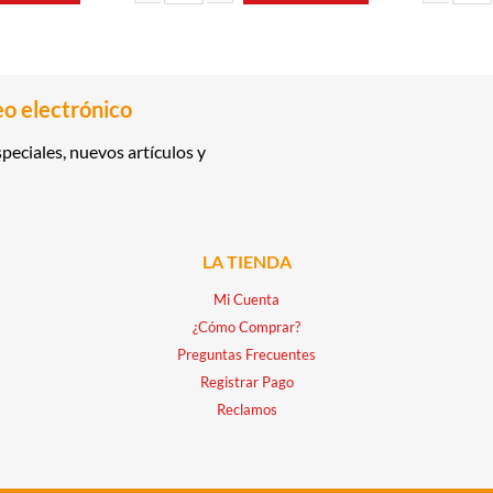
ND CUP cantidad
SANGRÍA ROSADA 1.75LT LA QUE MANDA cantidad
WHISKY 0.7
eo electrónico
peciales, nuevos artículos y
LA TIENDA
Mi Cuenta
¿Cómo Comprar?
Preguntas Frecuentes
Registrar Pago
Reclamos