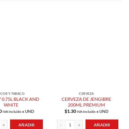
Añadir a
Añadir a
Lista de
Lista de
Compras
Compras
ICOR Y TABACO
CERVEZA
 0.75L BLACK AND
CERVEZA DE JENGIBRE
WHITE
200ML PREMIUM
0
$
1.30
x UND
x UND
IVA Incluido
IVA Incluido
AÑADIR
AÑADIR