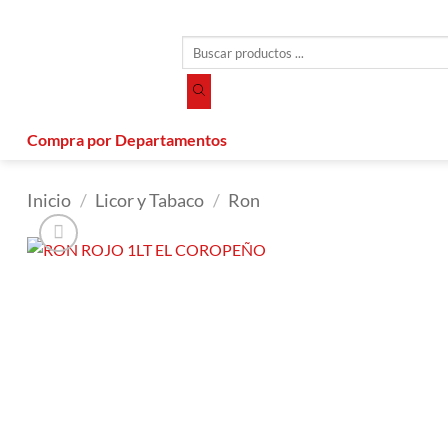
Saltar
al
Búsqueda
contenido
de
productos
Compra por Departamentos
Inicio
/
Licor y Tabaco
/
Ron