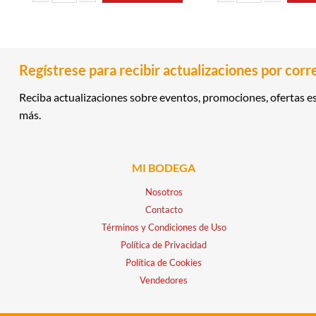
RON AÑEJO 12AÑOS 0.70LT BODEGA 1800 cantidad
WHISKY 0.70LT HIGHLA
Regístrese para recibir actualizaciones por corr
Reciba actualizaciones sobre eventos, promociones, ofertas es
más.
MI BODEGA
Nosotros
Contacto
Términos y Condiciones de Uso
Política de Privacidad
Política de Cookies
Vendedores