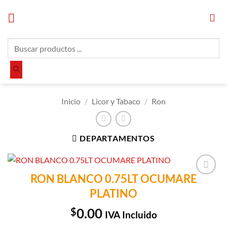
Saltar
al
contenido
Búsqueda
de
productos
Inicio
/
Licor y Tabaco
/
Ron
DEPARTAMENTOS
RON BLANCO 0.75LT OCUMARE
Añadir a
PLATINO
Lista de
Compras
$
0.00
IVA Incluido