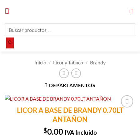
Saltar
al
contenido
Búsqueda
de
productos
Inicio
/
Licor y Tabaco
/
Brandy
DEPARTAMENTOS
LICOR A BASE DE BRANDY 0.70LT
Añadir a
ANTAÑON
Lista de
Compras
$
0.00
IVA Incluido