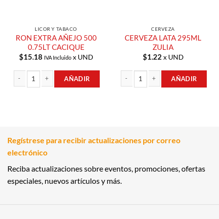
LICOR Y TABACO
CERVEZA
RON EXTRA AÑEJO 500
CERVEZA LATA 295ML
0.75LT CACIQUE
ZULIA
$
15.18
$
1.22
x UND
x UND
IVA Incluido
AÑADIR
AÑADIR
RON EXTRA AÑEJO 500 0.75LT CACIQUE cantidad
CERVEZA LATA 295ML ZULIA cantid
Regístrese para recibir actualizaciones por correo
electrónico
Reciba actualizaciones sobre eventos, promociones, ofertas
especiales, nuevos artículos y más.