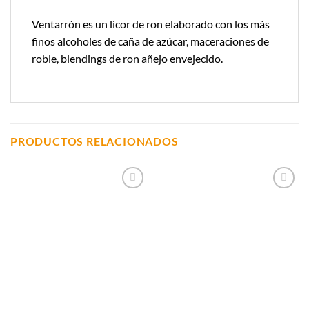
Ventarrón es un licor de ron elaborado con los más
finos alcoholes de caña de azúcar, maceraciones de
roble, blendings de ron añejo envejecido.
PRODUCTOS RELACIONADOS
Añadir a
Añadir a
Lista de
Lista de
Compras
Compras