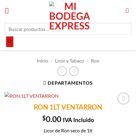
Saltar
al
contenido
Búsqueda
de
productos
Inicio
/
Licor y Tabaco
/
Ron
DEPARTAMENTOS
RON 1LT VENTARRON
Añadir a
Lista de
$
0.00
IVA Incluido
Compras
Licor de Ron seco de 1lt