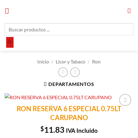
Saltar
al
contenido
Búsqueda
de
productos
Inicio
/
Licor y Tabaco
/
Ron
DEPARTAMENTOS
RON RESERVA 6 ESPECIAL 0.75LT
Añadir a
CARUPANO
Lista de
Compras
$
11.83
IVA Incluido