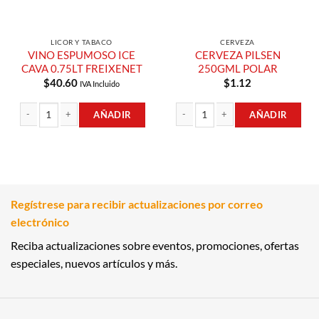
LICOR Y TABACO
CERVEZA
VINO ESPUMOSO ICE
CERVEZA PILSEN
CAVA 0.75LT FREIXENET
250GML POLAR
$
40.60
$
1.12
IVA Incluido
AÑADIR
AÑADIR
VINO ESPUMOSO ICE CAVA 0.75LT FREIXENET cantidad
CERVEZA PILSEN 250GML POLAR can
Regístrese para recibir actualizaciones por correo
electrónico
Reciba actualizaciones sobre eventos, promociones, ofertas
especiales, nuevos artículos y más.