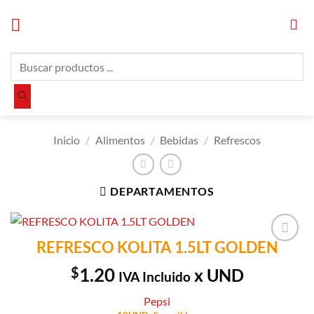
Saltar
al
contenido
Búsqueda
de
productos
Inicio
/
Alimentos
/
Bebidas
/
Refrescos
DEPARTAMENTOS
REFRESCO KOLITA 1.5LT GOLDEN
Añadir a
Lista de
$
1.20
x UND
IVA Incluido
Compras
Pepsi