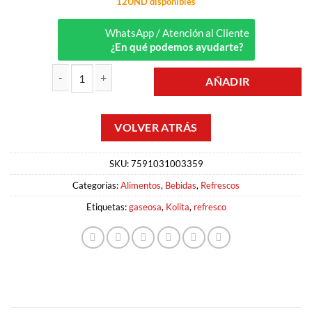
12UND disponibles
WhatsApp / Atención al Cliente
¿En qué podemos ayudarte?
AÑADIR
REFRESCO KOLITA 1.5LT GOLDEN cantidad
SKU:
7591031003359
Categorías:
Alimentos
,
Bebidas
,
Refrescos
Etiquetas:
gaseosa
,
Kolita
,
refresco