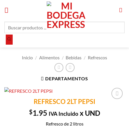
Saltar
al
contenido
Búsqueda
de
productos
Inicio
/
Alimentos
/
Bebidas
/
Refrescos
DEPARTAMENTOS
REFRESCO 2LT PEPSI
Añadir a
Lista de
$
1.95
x UND
IVA Incluido
Compras
Refresco de 2 litros