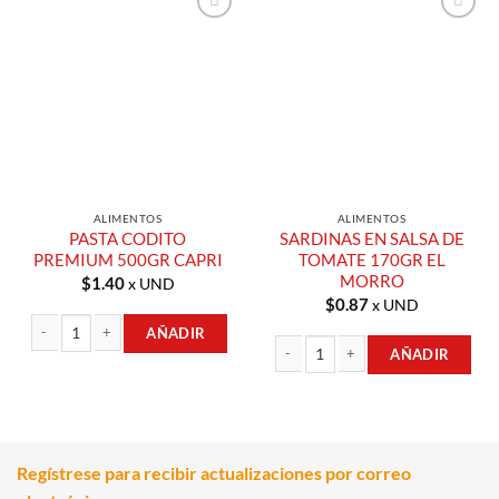
Añadir a
Añadir a
Lista de
Lista de
Compras
Compras
ALIMENTOS
ALIMENTOS
PASTA CODITO
SARDINAS EN SALSA DE
PREMIUM 500GR CAPRI
TOMATE 170GR EL
MORRO
$
1.40
x UND
$
0.87
x UND
AÑADIR
AÑADIR
PASTA CODITO PREMIUM 500GR CAPRI cantidad
SARDINAS EN SALSA DE TOMATE 17
Regístrese para recibir actualizaciones por correo