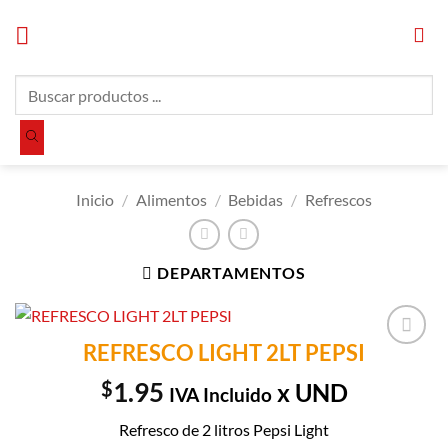
Saltar
al
contenido
Búsqueda
de
productos
Inicio
/
Alimentos
/
Bebidas
/
Refrescos
DEPARTAMENTOS
REFRESCO LIGHT 2LT PEPSI
Añadir a
Lista de
$
1.95
x UND
IVA Incluido
Compras
Refresco de 2 litros Pepsi Light