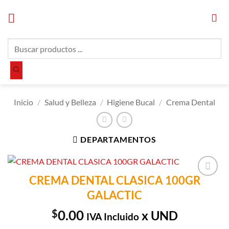
Saltar
al
contenido
Búsqueda
de
productos
Inicio
/
Salud y Belleza
/
Higiene Bucal
/
Crema Dental
DEPARTAMENTOS
CREMA DENTAL CLASICA 100GR
Añadir a
GALACTIC
Lista de
Compras
$
0.00
x UND
IVA Incluido