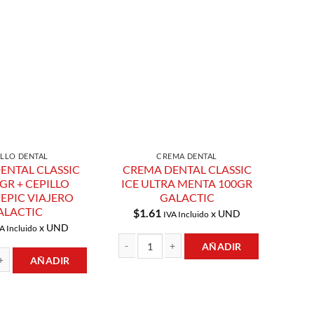
Añadir a
Añadir a
Lista de
Lista de
Compras
Compras
ILLO DENTAL
CREMA DENTAL
ENTAL CLASSIC
CREMA DENTAL CLASSIC
0GR + CEPILLO
ICE ULTRA MENTA 100GR
EPIC VIAJERO
GALACTIC
ALACTIC
$
1.61
x UND
IVA Incluido
x UND
A Incluido
AÑADIR
AÑADIR
CREMA DENTAL CLASSIC ICE ULTRA MENTA 10
L CLASSIC ICE 100GR + CEPILLO DENTAL EPIC VIAJERO GALACTIC canti