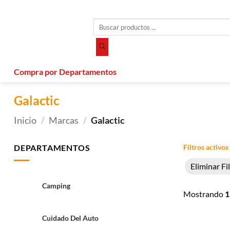
Saltar
al
Búsqueda
contenido
de
productos
Compra por Departamentos
Galactic
Inicio
/
Marcas
/
Galactic
DEPARTAMENTOS
Filtros activos
Eliminar Fi
Camping
Mostrando
1
Cuidado Del Auto