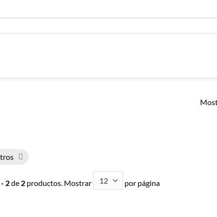
Most
ltros
 - 2
de
2
productos. Mostrar
por página