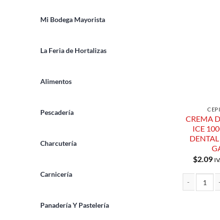
Mi Bodega Mayorista
La Feria de Hortalizas
Alimentos
CEP
Pescadería
CREMA D
ICE 10
DENTAL 
Charcutería
G
$
2.09
IV
Carnicería
CREMA DENTA
Panadería Y Pastelería