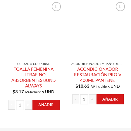
Añadir a
Añadir a
Lista de
Lista de
Compras
Compras
CUIDADO CORPORAL
ACONDICIONADOR Y BAÑO DE CREMA
TOALLA FEMENINA
ACONDICIONADOR
ULTRAFINO
RESTAURACIÓN PRO-V
ABSORBENTES 8UND
400ML PANTENE
ALWAYS
$
10.63
x UND
IVA Incluido
$
3.17
x UND
IVA Incluido
AÑADIR
AÑADIR
ACONDICIONADOR RESTAURACIÓN 
TOALLA FEMENINA ULTRAFINO ABSORBENTES 8UND ALWAYS cantidad