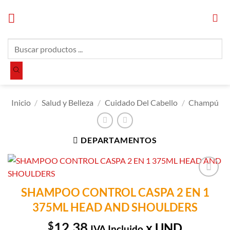
Saltar
al
contenido
Búsqueda
de
productos
Inicio
/
Salud y Belleza
/
Cuidado Del Cabello
/
Champú
DEPARTAMENTOS
Añadir a
SHAMPOO CONTROL CASPA 2 EN 1
Lista de
375ML HEAD AND SHOULDERS
Compras
$
12.38
x UND
IVA Incluido