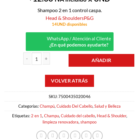
Shampoo 2 en 1 control caspa.
Head & Shoulders
P&G
14UND disponibles
WhatsApp / Atención al Cliente
¿En qué podemos ayudarte?
AÑADIR
SHAMPOO CONTROL CASPA 2 EN 1 375ML HEAD AND SHOULDERS
SKU:
7500435020046
Categorías:
Champú
,
Cuidado Del Cabello
,
Salud y Belleza
Etiquetas:
2 en 1
,
Champu
,
Cuidado del cabello
,
Head & Shoulder
,
limpieza renovadora
,
shampoo