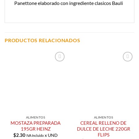
Panettone elaborado con ingrediente clasicos Bauli
PRODUCTOS RELACIONADOS
Añadir a
Añadir a
Lista de
Lista de
Compras
Compras
ALIMENTOS
ALIMENTOS
MOSTAZA PREPARADA
CEREAL RELLENO DE
195GR HEINZ
DULCE DE LECHE 220GR
FLIPS
$
2.30
x UND
IVA Incluido