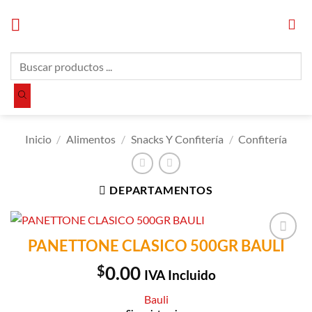
Saltar
al
contenido
Búsqueda
de
productos
Inicio
/
Alimentos
/
Snacks Y Confitería
/
Confitería
DEPARTAMENTOS
PANETTONE CLASICO 500GR BAULI
Añadir a
Lista de
$
0.00
IVA Incluido
Compras
Bauli